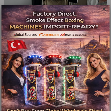
×
Erzurum Ev ve Ofis İçin
Masaj Koltuğu Modelleri
ve Fiyatları
Beş Yıl Garanti