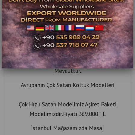
Kapıda Ödeme. / Ücretsiz Kurulum
Vade Farksız Kartta Taksit Seçenekleri
72 Saat Diliminde Teknik Destek
Masaj Koltuk Modellerimiz 169.000 TL İle
650.000 TL Fiyat Aralığında Modellerimiz
Mevcuttur.
Avrupanın Çok Satan Koltuk Modelleri
Çok Hızlı Satan Modelimiz Aşiret Paketi
Modelimizdir.Fiyatı 369.000 TL
İstanbul Mağazamızda Masaj