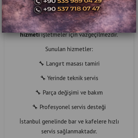
oyun yüzeyi problemleri
Bu noktada
langırt masası tamiri ve bakım
hizmeti
işletmeler için vazgeçilmezdir.
Sunulan hizmetler:
🔧 Langırt masası tamiri
🔧 Yerinde teknik servis
🔧 Parça değişimi ve bakım
🔧 Profesyonel servis desteği
İstanbul genelinde bar ve kafelere hızlı
servis sağlanmaktadır.