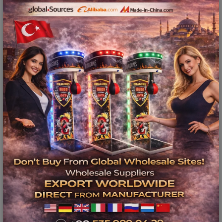
model çok hızlı yayılmaktadır. Çünkü
işletmeler
risksiz kazanç modeli
aramaktadır.
Profesyonel Langırt
Masası Tamiri ve Teknik
Servis
Yoğun kullanım nedeniyle bar ve kafelerde
bulunan langırt masalarında sık sık arızalar
oluşur. En yaygın sorunlar:
çubuk ve rulman arızaları
mekanizma bozulmaları