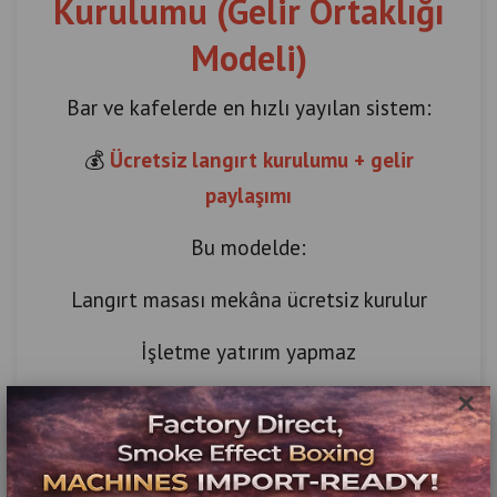
Kurulumu (Gelir Ortaklığı
Modeli)
Bar ve kafelerde en hızlı yayılan sistem:
💰
Ücretsiz langırt kurulumu + gelir
paylaşımı
Bu modelde:
Langırt masası mekâna ücretsiz kurulur
İşletme yatırım yapmaz
×
Günlük kazanç paylaşılır
Özellikle Kadıköy ve Beşiktaş barlarında bu