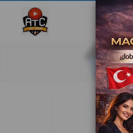
Ana Say
İst