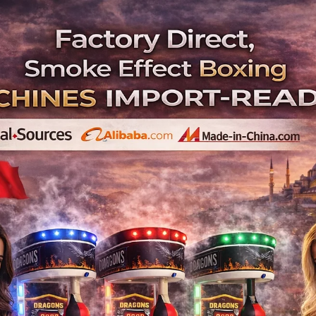
fa
Ev Tipi Masaj Koltukları
Hizmetlerimiz
Oyun Makinele
anbul Langırt Masası Kira
Ana Sayfa
Blog
İstanbul Langırt Masası Kiralama