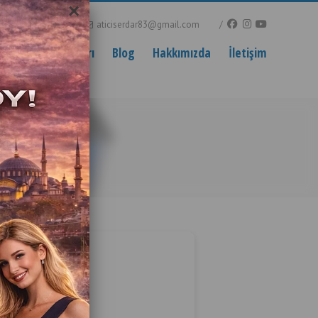
×
0535 989 04 29
aticiserdar83@gmail.com
ri Yedek Parçaları
Blog
Hakkımızda
İletişim
lama