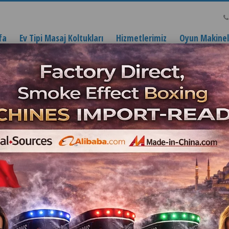
fa
Ev Tipi Masaj Koltukları
Hizmetlerimiz
Oyun Makinele
t Masası Tamiri Fiyatları İ
Ana Sayfa
Blog
Langırt Masası Tamiri Fiyatları İstanbul