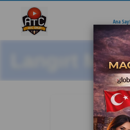
Ana Say
Langır