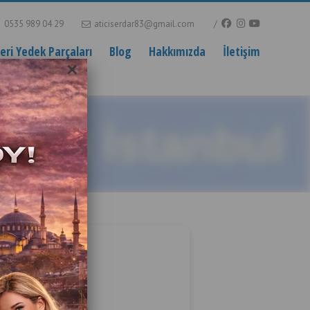
0535 989 04 29
aticiserdar83@gmail.com
ri Yedek Parçaları
Blog
Hakkımızda
İletişim
×
stanbul