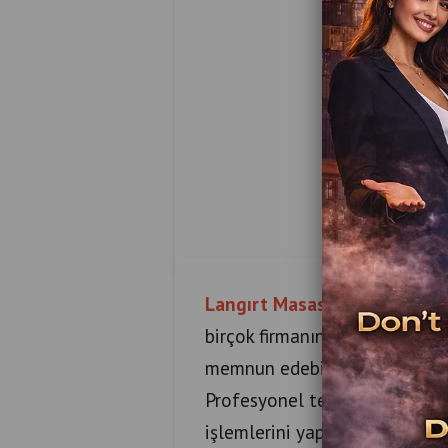
Langırt Masası Tamiri Fiyatl
birçok firmanın ticari oyun m
memnun edebilmenin sevincini 
Profesyonel teknik servis eki
işlemlerini yapmaktadırlar. M