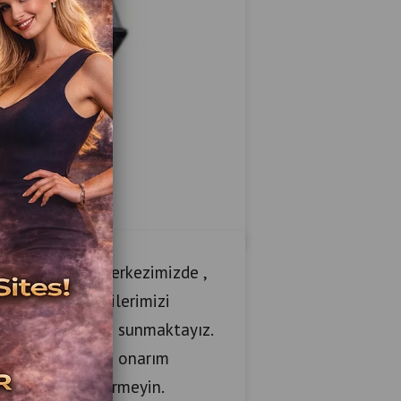
teknik servis merkezimizde ,
 yaparak müşterilerimizi
vis hizmetleride sunmaktayız.
nelerin bakım ve onarım
ramadan karar vermeyin.