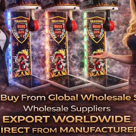
arı İstanbul Bayrampaşa
ilçesinde bulunan profesyonel 
akinelerinin servis ve bakım hizmetlerini profesyonelce
yaşamaktayız. Ayrıca da firmalarda yerinde teknik ser
bimiz işletmeleri bizzat ziyaret ederek sorun olan maki
üşteri memnuniyetli teknik servis hizmetlerimiz için a