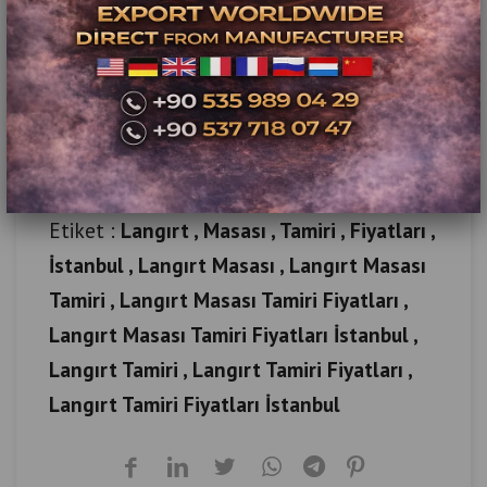
ziyaret ederek sorun olan makinelerin
bakım ve onarım işlemlerini yapmaktadırlar.
Müşteri memnuniyeti esaslı teknik servis
hizmetlerimiz için aramadan karar
vermeyin. Detaylı bilgi
için
iletişime
geçiniz.
Etiket :
Langırt , Masası , Tamiri , Fiyatları ,
İstanbul , Langırt Masası , Langırt Masası
Tamiri , Langırt Masası Tamiri Fiyatları ,
Langırt Masası Tamiri Fiyatları İstanbul ,
Langırt Tamiri , Langırt Tamiri Fiyatları ,
Langırt Tamiri Fiyatları İstanbul