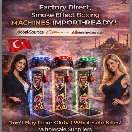
×
Langırt Teknik Servisi İstanbul
İstanbul
ilçesinde bulunan profesyonel teknik servis
merkezimizde , birçok firmanın ticari oyun
makinelerinin servis ve bakım hizmetlerini
profesyonelce yaparak müşterilerimizi
memnun edebilmenin sevincini
yaşamaktayız. Ayrıca da firmalarda yerinde
teknik servis hizmetleri de sunmaktayız.
Langırt Teknik Servisi İstanbul
profesyonel
teknik servis ekibimiz işletmeleri bizzat