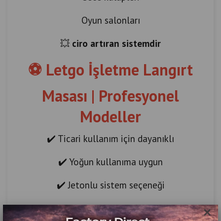
Oyun salonları
💥
ciro artıran sistemdir
⚽ Letgo İşletme Langırt
Masası | Profesyonel
Modeller
✔️ Ticari kullanım için dayanıklı
✔️ Yoğun kullanıma uygun
✔️ Jetonlu sistem seçeneği
✔️ Uzun ömürlü yapı
×