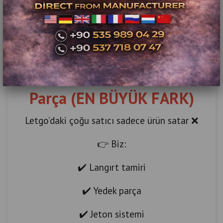
✔️ letgo langırt ankara
✔️ letgo langırt izmir
👉 Şehir dışına gönderim mevcut
🔧 Teknik Servis & Yedek
Parça (EN BÜYÜK FARK)
Letgo’daki çoğu satıcı sadece ürün satar ❌
👉 Biz:
✔️ Langırt tamiri
✔️ Yedek parça
✔️ Jeton sistemi