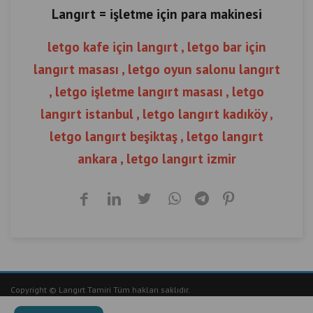
Langırt = işletme için para makinesi
letgo kafe için langırt , letgo bar için
langırt masası , letgo oyun salonu langırt
, letgo işletme langırt masası , letgo
langırt istanbul , letgo langırt kadıköy ,
letgo langırt beşiktaş , letgo langırt
ankara , letgo langırt izmir
Copyright © Langırt Tamiri Tüm hakları saklıdır.