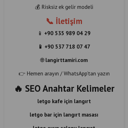
💰 Risksiz ek gelir modeli
📞 İletişim
📱
+90 535 989 04 29
📱 +90 537 718 07 47
🌐
langirttamiri.com
👉 Hemen arayın / WhatsApp’tan yazın
🔥 SEO Anahtar Kelimeler
letgo kafe için langırt
letgo bar için langırt masası
letgo oyun salonu langırt