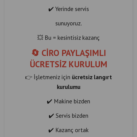
✔️ Yerinde servis
sunuyoruz.
💥 Bu = kesintisiz kazanç
🔄 CİRO PAYLAŞIMLI
ÜCRETSİZ KURULUM
👉 İşletmeniz için
ücretsiz langırt
kurulumu
✔️ Makine bizden
✔️ Servis bizden
✔️ Kazanç ortak