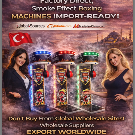
👉 İşletmeler için en doğru yatırım
📍 Letgo Langırt İstanbul
ve İlçeler
En çok aranan bölgeler:
✔️ letgo langırt istanbul
✔️ letgo langırt kadıköy
✔️ letgo langırt beşiktaş
👉 Tüm İstanbul’a teslim & kurulum
🌍 Türkiye Geneli Hizmet