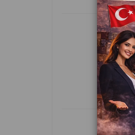
⚽ Letgo 
📊 Lan