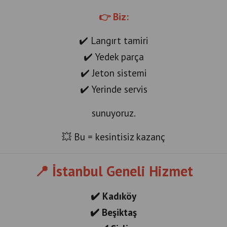
👉 Biz:
✔️ Langırt tamiri
✔️ Yedek parça
✔️ Jeton sistemi
✔️ Yerinde servis
sunuyoruz.
💥 Bu = kesintisiz kazanç
📍 İstanbul Geneli Hizmet
✔️ Kadıköy
✔️ Beşiktaş