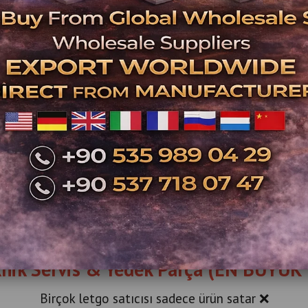
Letgo’da fiyatlar genellikle:
❌ Garantiz
❌ Servissiz
❌ Bakımsız
👉 Bizde ise:
✔️ Bakımlı
✔️ Garantili
✔️ Teknik destekli
💥 Uzun vadede daha kazançlı
knik Servis & Yedek Parça (EN BÜYÜK
Birçok letgo satıcısı sadece ürün satar ❌