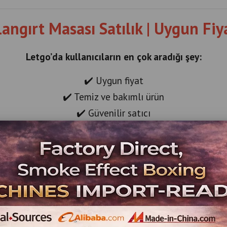
angırt Masası Satılık | Uygun Fiy
Letgo’da kullanıcıların en çok aradığı şey:
✔️ Uygun fiyat
✔️ Temiz ve bakımlı ürün
✔️ Güvenilir satıcı
👉 Biz size:
✔️
Sıfır ayarında ikinci el langırt masaları
✔️ Garantili satış
✔️ Kurulum desteği
✔️ Teknik servis hizmeti