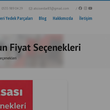
0535 989 04 29
aticiserdar83@gmail.com
ri Yedek Parçaları
Blog
Hakkımızda
İletişim
gun Fiyat Seçenekleri
Seçenekleri