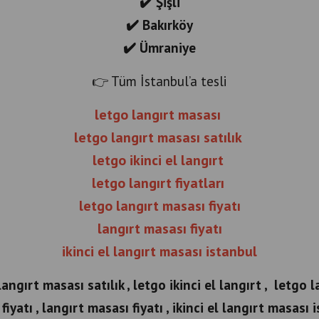
✔️ Şişli
✔️ Bakırköy
✔️ Ümraniye
👉 Tüm İstanbul’a tesli
letgo langırt masası
letgo langırt masası satılık
letgo ikinci el langırt
letgo langırt fiyatları
letgo langırt masası fiyatı
langırt masası fiyatı
ikinci el langırt masası istanbul
angırt masası satılık , letgo ikinci el langırt , letgo la
fiyatı , langırt masası fiyatı , ikinci el langırt masası 