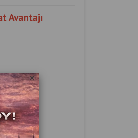
at Avantajı
×