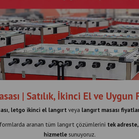
ası | Satılık, İkinci El ve Uygun 
ası
,
letgo ikinci el langırt
veya
langırt masası fiyatlar
tformlarda aranan tüm langırt çözümlerini
tek adreste,
hizmetle
sunuyoruz.