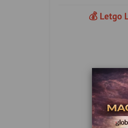
💰 Letgo L