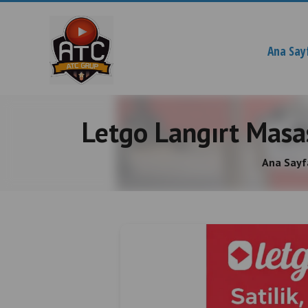
Ana Say
Letgo Langırt Masası
Ana Sayf