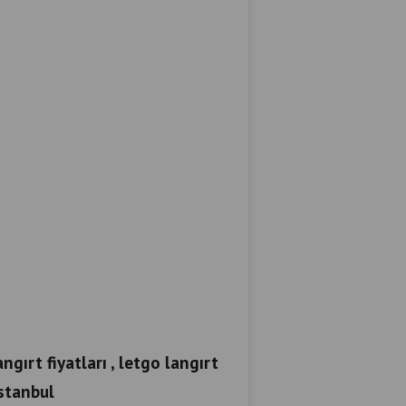
ngırt fiyatları , letgo langırt
istanbul