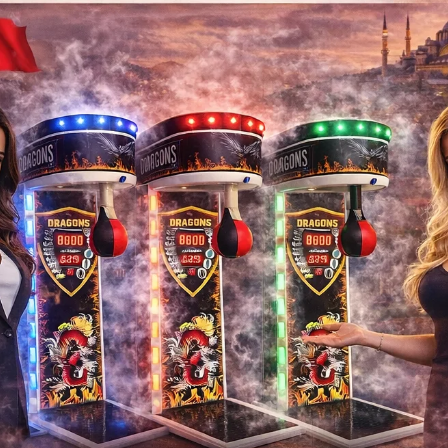
sunuyoruz.
İkinci El Langırt | Neden Tercih 
İkinci el langırt masaları:
✔️ Daha uygun fiyatlıdır
✔️ Aynı performansı sunar
✔️ Hızlı yatırım geri dönüşü sağlar
👉 Özellikle kafe, bar ve işletmeler için:
💥
yüksek kazançlı bir yatırım aracıdır
gırt Masası Fiyatları (Letgo Alter