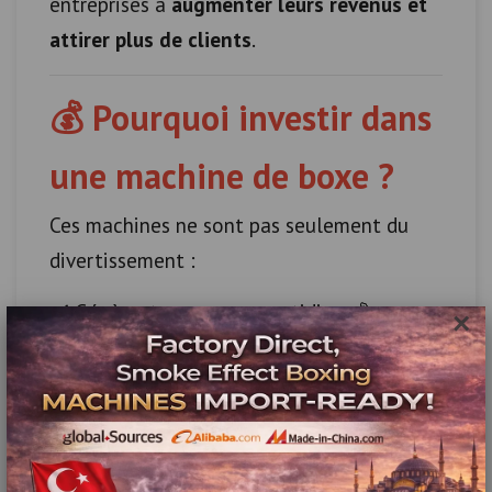
entreprises à
augmenter leurs revenus et
attirer plus de clients
.
💰 Pourquoi investir dans
une machine de boxe ?
Ces machines ne sont pas seulement du
divertissement :
✔️ Génèrent un revenu quotidien 💰
×
✔️ Aucun personnel nécessaire
✔️ Forte interaction client
✔️ Retour sur investissement rapide
👉 Transformez votre espace en
source de