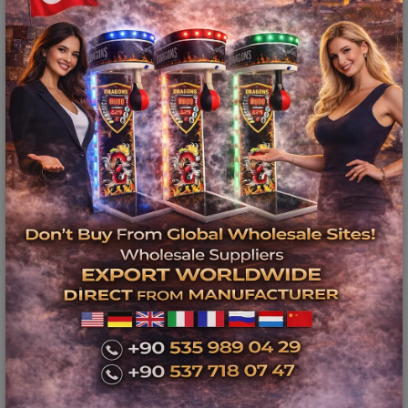
revenus
🎯 Idéal pour les
professionnels
Nos machines sont parfaites pour :
✔️ Bars et discothèques
✔️ Hôtels et resorts
✔️ Centres commerciaux
✔️ Cafés et lieux sociaux
✔️ Salles de sport
✔️ Salles de jeux
✔️ Entreprises touristiques