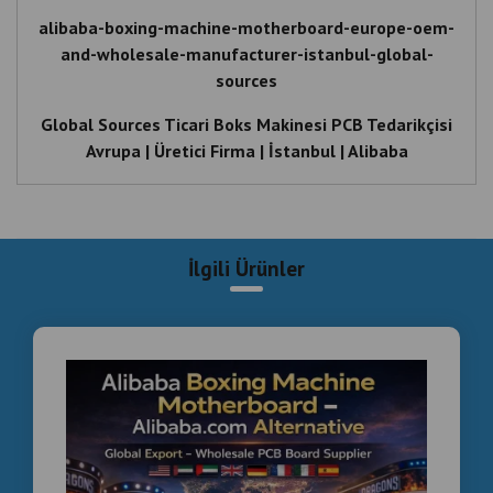
alibaba-boxing-machine-motherboard-europe-oem-
and-wholesale-manufacturer-istanbul-global-
sources
Global Sources Ticari Boks Makinesi PCB Tedarikçisi
Avrupa | Üretici Firma | İstanbul | Alibaba
Alibaba , Boxing , Machine , Motherboard , Europe ,
OEM , and , Wholesale , Manufacturer , Istanbul ,
Global , Sources , Ticari , Boks , Makinesi , PCB ,
İlgili Ürünler
Tedarikçisi , Avrupa , Üretici , Firma , İstanbul , Alibaba