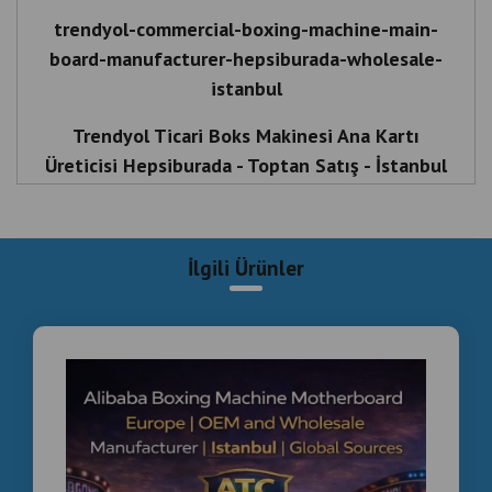
trendyol-commercial-boxing-machine-main-
board-manufacturer-hepsiburada-wholesale-
istanbul
Trendyol Ticari Boks Makinesi Ana Kartı
Üreticisi Hepsiburada - Toptan Satış - İstanbul
Boks makinesi ana kartı
Boks oyun salonu PCB kartı
İlgili Ürünler
Çin Malı Boks Makinesi Ana Kartı
Jetonlu boks makinesi kontrol kartı
Oyun salonu boks makinesi PCB
Boks otomatı kontrol kartı
Boks makinesi yedek parçaları
Oyun salonu boks makinesi elektroniği
Boxing machine main board
Boxing arcade PCB board