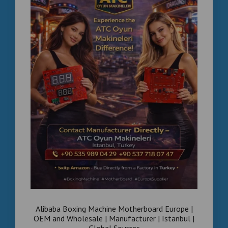
Made in China Boxing Machine Main Board
Coin-operated boxing machine control board
Arcade boxing machine PCB
Boxing vending machine control board
Boxing machine spare parts
Arcade boxing machine electronics
Trendyol , Commercial , Boxing , Machine , Main ,
Board , Manufacturer , Hepsiburada , Wholesale
, Istanbul , Ticari , Boks , Makinesi , Ana Kartı ,
Üreticisi , Toptan , Satış , İstanbul
Alibaba Boxing Machine Motherboard Europe |
OEM and Wholesale | Manufacturer | Istanbul |