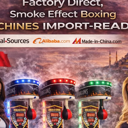
Alibaba Commercia
Machine Manufact
Machine | Factory Wh
Türki
alibaba-commercial-coinoperated-bo
machine-factory-wholesa
Alibaba Ticari Jetonlu 
Boks Oyun Makinesi | Fab
Türk
Alibaba , Commercial , Coin , Operated
Factory , Wholesale , Price , Istanbul , Tür
Oyun , Fabrika , Topt