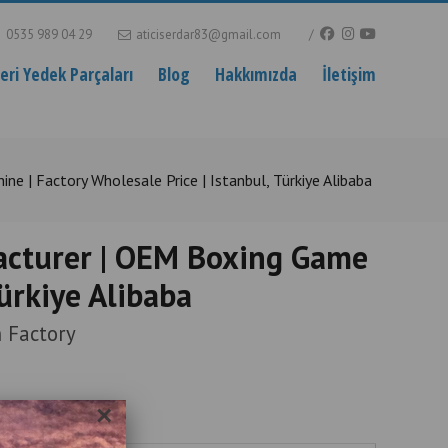
0535 989 04 29
aticiserdar83@gmail.com
ri Yedek Parçaları
Blog
Hakkımızda
İletişim
| Factory Wholesale Price | Istanbul, Türkiye Alibaba
acturer | OEM Boxing Game
Türkiye Alibaba
 Factory
×