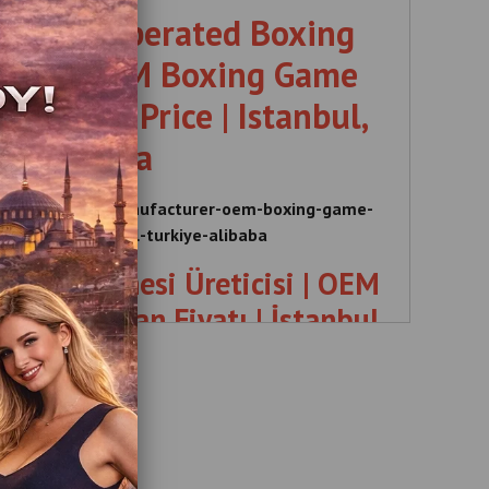
l Coin-Operated Boxing
urer | OEM Boxing Game
olesale Price | Istanbul,
ye Alibaba
xing-machine-manufacturer-oem-boxing-game-
le-price-istanbul-turkiye-alibaba
Boks Makinesi Üreticisi | OEM
rika Toptan Fiyatı | İstanbul,
iye Alibaba
 , Boxing , Machine , Manufacturer , OEM , Game ,
kiye , Ticari , Jetonlu , Boks , Makinesi , Üreticisi ,
an , Fiyatı , İstanbul , Türkiye