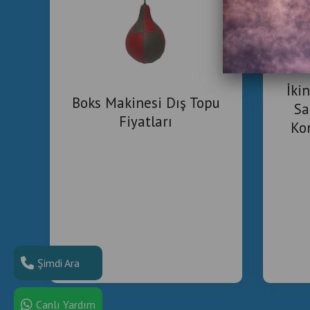
İki
Boks Makinesi Dış Topu
Sa
Fiyatları
Ko
Tic
Şimdi Ara
Canlı Yardım