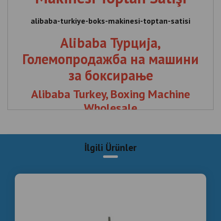
alibaba-turkiye-boks-makinesi-toptan-satisi
Alibaba Турција,
Големопродажба на машини
за боксирање
Alibaba Turkey, Boxing Machine
Wholesale
Alibaba Türkiye Boks Makinesi Toptan Satışı , Alibaba
Турција, Големопродажба на машини за боксирање
İlgili Ürünler
, Alibaba Turkey, Boxing Machine Wholesale , Alibaba ,
Türkiye , Boks , Makinesi , Toptan , Satışı , Турција, ,
Големопродажба , на , машини , за , боксирање ,
Turkey , Boxing , Machine , Wholesale