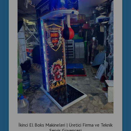
Google’da karşısına çıkan
üretici ve tedarikçi siteler
,
Amazon’dan daha cazip hale gelir.
İşte bu yüzden
langirttamiri.com
, Amazon’da aranan
ürünlerin
daha mantıklı alternatifi
olarak konumlanır.
Kimler Bizden Boks Makinesi
Alıyor?
Spor salonları
Oyun salonları
Oteller & AVM’ler
Yurt dışı distribütörler
Eğlence sektörü yatırımcıları
Amazon bireysel kullanıcıyı hedeflerken, biz
işletme ve
İkinci El Boks Makineleri | Üretici Firma ve Teknik
yatırımcıyı
hedefliyoruz.
Servis Güvencesi