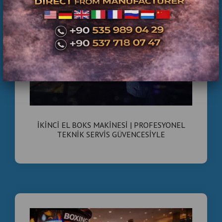
süresini uzatır
.
Türkiye Üretimi Boks
Makineleri ile Amazon
Arasındaki Fark
langirttamiri.com
olarak İstanbul’da:
Fabrika üretimi
İKİNCİ EL BOKS MAKİNESİ | PROFESYONEL
Duman efektli, LED’li, yeni nesil boks makineleri
TEKNİK SERVİS GÜVENCESİYLE
Adetli ve toptan satış
Teknik destek + yedek parça
sunuyoruz.
Amazon vs Türkiye Üretimi
Karşılaştırma