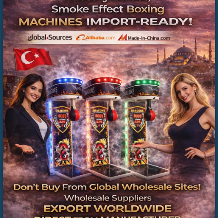
Satış sonrası teknik destek yok
Yedek parça ve servis belirsiz
Kurulum ve taşıma maliyetleri yüksek
İşte tam bu noktada
Türkiye üretimi boks makineleri
,
Amazon’a kıyasla
çok daha avantajlı
hale gelir.
Boks Makinesi Dış Topu Fiyatları
Amazon Boks Makinesi Fiyatları
Neden Yüksek?
Amazon’da listelenen boks makineleri genellikle:
Aracı sayısı fazla olan ürünlerdir
Tekli satışa yöneliktir
Ticari kullanım için optimize edilmemiştir
Bu da fiyatları yükseltir ve işletmeler için
geri dönüş