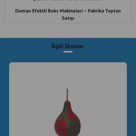
Duman Efektli Boks Makineleri – Fabrika Toptan
Satışı
Eğlence Merkezleri İçin Duman Efektli Profesyonel
Boks Makinesi
İlgili Ürünler
Duman Efektli Oyun Salonu Boks Makineleri –
İşletmeler İçin Karlı Bir Çözüm
Romanya'daki Oyun Salonları İçin Modern Boks
Makineleri
Duman Efektli Boks Makinesi – Romanya Toptan
Satışı
Karlı Yatırım: Özel Efektli Boks Makinesi
Yeni Nesil Oyun Salonu Boks Makineleriyle Gelirinizi
Artırın