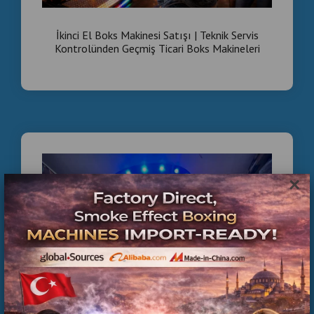
Crește-ți Veniturile cu Aparate de Box Arcade de
İkinci El Boks Makinesi Satışı | Teknik Servis
Generație Următoare
Kontrolünden Geçmiş Ticari Boks Makineleri
Aparate de Box pentru Afaceri – Centre Comerciale,
Arcade
Soluții Profesionale de Divertisment pentru România
Aparate de Box cu Efect de Fum – Vânzare En-Gros
din Fabrică , Aparate de Box Profesionale cu Efect de
Fum pentru Centre de Divertisment , Aparate de Box
×
Arcade cu Efect de Fum – O Soluție Profitabilă pentru
Afaceri , Aparate de Box Moderne pentru Arcade în
România , Aparat de Box cu Efect de Fum – Vânzare
En-Gros în România , Investiție Profitabilă: Aparat de
Box cu Efecte Speciale , Crește-ți Veniturile cu
Aparate de Box Arcade de Generație Următoare ,
Aparate de Box pentru Afaceri – Centre Comerciale,
Arcade , Soluții Profesionale de Divertisment pentru