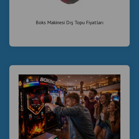
İşletmeler İçin Boks Makinesi – Alışveriş Merkezleri,
Oyun Salonları
Boks Makinesi Dış Topu Fiyatları
Romanya İçin Profesyonel Eğlence Çözümleri
Aparate de Box cu Efect de Fum – Vânzare En-Gros
din Fabrică
Aparate de Box Profesionale cu Efect de Fum pentru
Centre de Divertisment
Aparate de Box Arcade cu Efect de Fum – O Soluție
Profitabilă pentru Afaceri
Aparate de Box Moderne pentru Arcade în România
Aparat de Box cu Efect de Fum – Vânzare En-Gros în
România
Investiție Profitabilă: Aparat de Box cu Efecte
Speciale