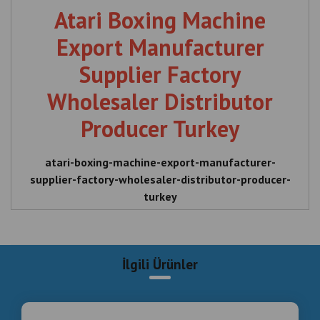
Atari Boxing Machine
Export Manufacturer
Supplier Factory
Wholesaler Distributor
Producer Turkey
atari-boxing-machine-export-manufacturer-
supplier-factory-wholesaler-distributor-producer-
turkey
Atari Boks Makinesi İhracat
Üreticisi Tedarikçi Fabrika
İlgili Ürünler
Toptancısı Distribütörü Üretici
Türkiye