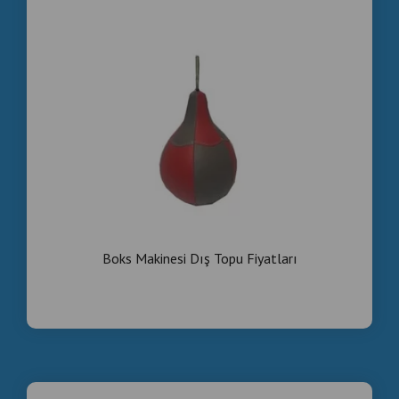
Machines de boxe Atari : fabricant,
fournisseur, usine, grossiste,
distributeur et producteur en Turquie
Atari , Boxing , Machine , Export , Manufacturer ,
Supplier , Factory , Wholesaler , Distributor , Producer
, Turkey , Boks , Makinesi , İhracat , Üreticisi , Tedarikçi ,
Fabrika , Toptancısı , Distribütörü , Üretici , Türkiye ,
Machines , de , boxe , fabricant , fournisseur , usine ,
grossiste , distributeur , et , producteur , en , Turquie
Boks Makinesi Dış Topu Fiyatları