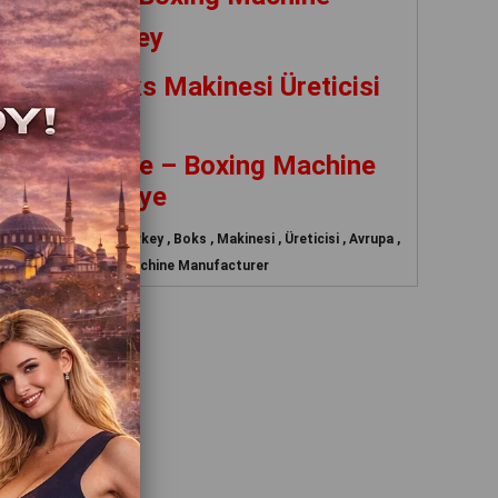
cturer Turkey
vrupa – Boks Makinesi Üreticisi
Türkiye
turer Europe – Boxing Machine
turer Türkiye
, Manufacturer , Turkey , Boks , Makinesi , Üreticisi , Avrupa ,
ing Machine , Boxing Machine Manufacturer