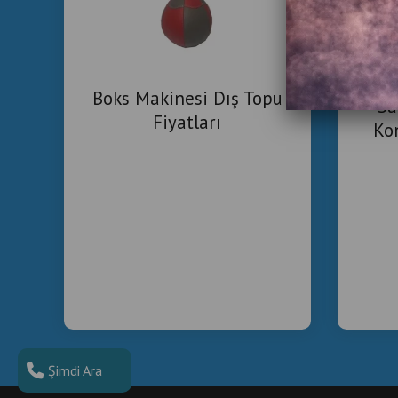
İki
Boks Makinesi Dış Topu
Sa
Fiyatları
Ko
Tic
Şimdi Ara