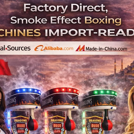
Manufa
Boks Makinesi Üreticisi A
Boxing Machine Manufac
Manufac
Boxautomat , Hersteller , Europa , Boxing , Machine 
Boks Makinesi , Türkiye , Box