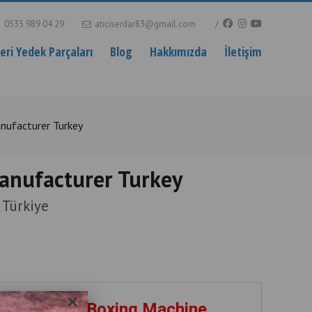
0535 989 04 29
aticiserdar83@gmail.com
ri Yedek Parçaları
Blog
Hakkımızda
İletişim
nufacturer Turkey
anufacturer Turkey
 Türkiye
×
er Europa – Boxing Machine