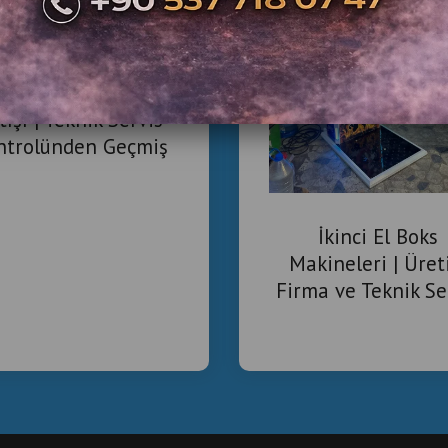
nci El Boks Makinesi
tışı | Teknik Servis
ntrolünden Geçmiş
ari Boks Makineleri
İkinci El Boks
Makineleri | Üret
Firma ve Teknik Se
Güvencesi