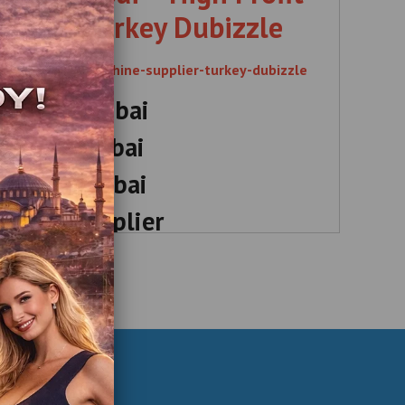
pplier Turkey Dubizzle
rofit-arcade-machine-supplier-turkey-dubizzle
machine dubai
achine dubai
machine dubai
chine supplier
, Profit , Arcade , Machine , Supplier , Turkey ,
machine dubai , arcade machine dubai , boxing