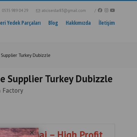
0535 989 04 29
aticiserdar83@gmail.com
ri Yedek Parçaları
Blog
Hakkımızda
İletişim
 Supplier Turkey Dubizzle
e Supplier Turkey Dubizzle
 Factory
Sale Dubai – High Profit
×