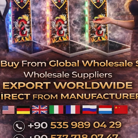
nci El Boks Makinesi
tışı | Teknik Servis
ntrolünden Geçmiş
ari Boks Makineleri
İkinci El Boks
Makineleri | Üret
Firma ve Teknik Se