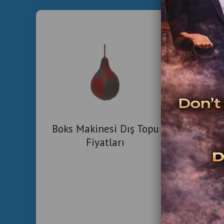
İki
Boks Makinesi Dış Topu
Sa
Fiyatları
Ko
Tic