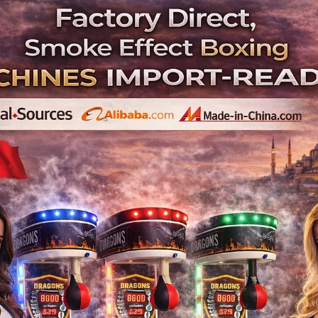
Arcade Machine Su
boxing-machine-for-sale-dubai-high-p
boxing 
punch m
arcade 
boxing ma
Boxing , Machine , for , Sale , Dubai , High 
Dubizzle , boxing machine dubai , punch 
machine supplier
İlgili Ürünler