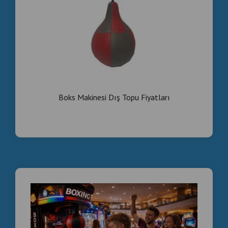
#serbiabusiness , #nightlife , Boxing Machine Serbia ,
Boks Aparat Cena u Srbiji
Boks Makinesi Dış Topu Fiyatları