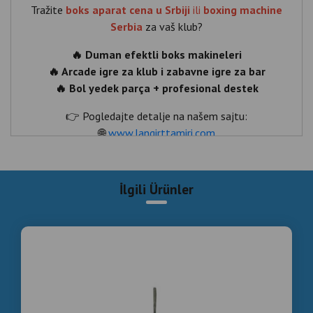
Tražite
boks aparat cena u Srbiji
ili
boxing machine
Serbia
za vaš klub?
🔥 Duman efektli boks makineleri
🔥 Arcade igre za klub i zabavne igre za bar
🔥 Bol yedek parça + profesional destek
👉 Pogledajte detalje na našem sajtu:
🌐
www.langirttamiri.com
📲 WhatsApp:
+90 535 989 04 29
İlgili Ürünler
👉 Dostava za Beograd, Novi Sad, Niš
#beograd #belgrade #boksaparat
#boxingmachineserbia
#arcadeigre #zabavneigre #serbiabusiness #nightlife
#beograd , #belgrade , #boksaparat ,
#boxingmachineserbia , #arcadeigre , #zabavneigre ,