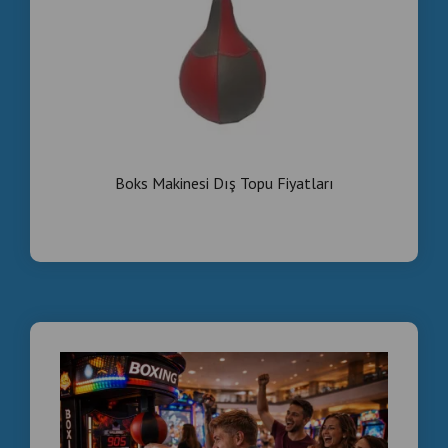
Boxmaschinenmodelle und Preise
Doğrudan , Üreticiden , Özel , Distribütör , Bölgesel ,
Ortaklık , Yüksek , Kar , Marjı , Boks , Makineleri ,
Modelleri , Fiyatları , Директно , от , производителя,
ексклузивен , дистрибутор, регионално ,
партньорство, висок , марж , на , печалба, модели ,
цени , боксови , машини
Boks Makinesi Dış Topu Fiyatları