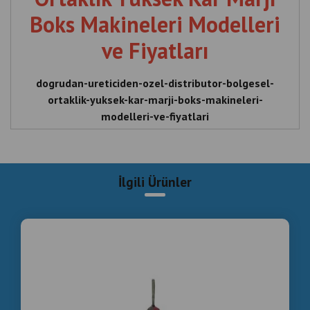
Boks Makineleri Modelleri
ve Fiyatları
dogrudan-ureticiden-ozel-distributor-bolgesel-
ortaklik-yuksek-kar-marji-boks-makineleri-
modelleri-ve-fiyatlari
Директно от производителя, ексклузивен
дистрибутор, регионално партньорство, висок
марж на печалба, модели и цени на боксови
İlgili Ürünler
машини
Direct from the manufacturer, exclusive distributor,
regional partnership, high profit margin, boxing
machine models and prices
Direkt vom Hersteller, exklusiver Vertriebspartner,
regionale Partnerschaft, hohe Gewinnspanne,