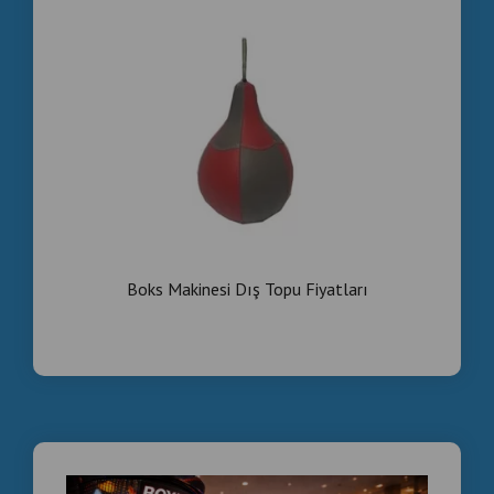
dubai.dubizzle.com , Commercial , Coin , Operated ,
Arcade , Boxing , Punching , Machine , Supplier , for ,
Sale , dubai , dubizzle , com , Ticari , Jetonlu , Satılık ,
Arcade , Boks , Yumruk , Makinesi , Tedarikçisi ,
dubizzle.com , Fournisseur , de , bornes , d'arcade ,
boxe , pièces
Boks Makinesi Dış Topu Fiyatları