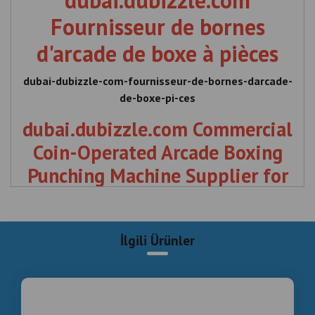
dubai.dubizzle.com
Fournisseur de bornes
d'arcade de boxe à pièces
dubai-dubizzle-com-fournisseur-de-bornes-darcade-
de-boxe-pi-ces
dubai.dubizzle.com Commercial
Coin-Operated Arcade Boxing
Punching Machine Supplier for
Sale
,
İlgili Ürünler
dubai.dubizzle.com Ticari Jetonlu
Satılık Arcade Boks Yumruk Makinesi
Tedarikçisi