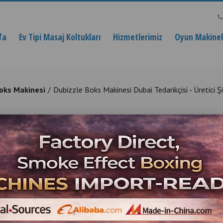
fa
Ev Tipi Masaj Koltukları
Hizmetlerimiz
Oyun Makinele
oks Makinesi
Dubizzle Boks Makinesi Dubai Tedarikçisi - Üretici
kinesi Dubai Tedarikçisi - Üretic
le Smoke Effect Boxing Machines Cheapest from
Ürün Açıklaması
Dubizzle Boks Maki