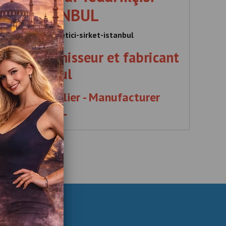
irket İSTANBUL
i-tedarikcisi-uretici-sirket-istanbul
xe – Fournisseur et fabricant
ï – Istanbul
 Dubai Supplier - Manufacturer
ny ISTANBUL
pplier , Manufacturer , Company , ISTANBUL , Boks ,
, İSTANBUL , Machines , de boxe , Fournisseur , et ,
icant , à Dubaï