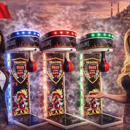
Üretici Ş
dubizzle-boks-makinesi-duba
Dubizzle Machines de bo
à Duba
Dubizzle Boxing Machine
Compa
Dubizzle , Boxing , Machine , Dubai , Su
Makinesi , Tedarikçisi , Üretici , Şirket 
fabr
İlgili Ürünler