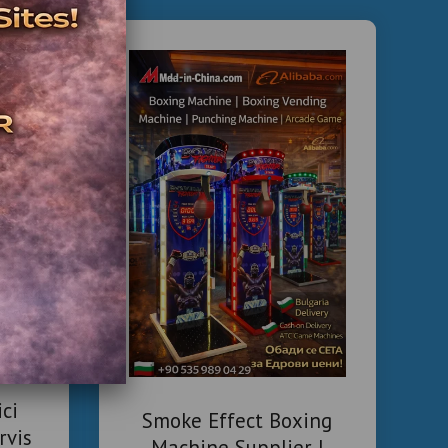
ici
Smoke Effect Boxing
rvis
Machine Supplier |