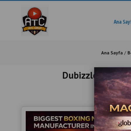
Ana Say
Ana Sayfa
B
Dubizzle Boks Ma
Wholesa