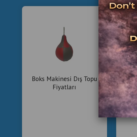
İki
Boks Makinesi Dış Topu
Sa
Fiyatları
Ko
Tic