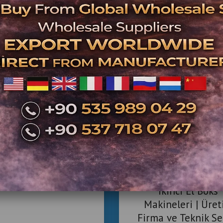
nci El Boks Makinesi
tışı | Teknik Servis
ntrolünden Geçmiş
ari Boks Makineleri
İkinci El Boks
Makineleri | Üret
Firma ve Teknik Se