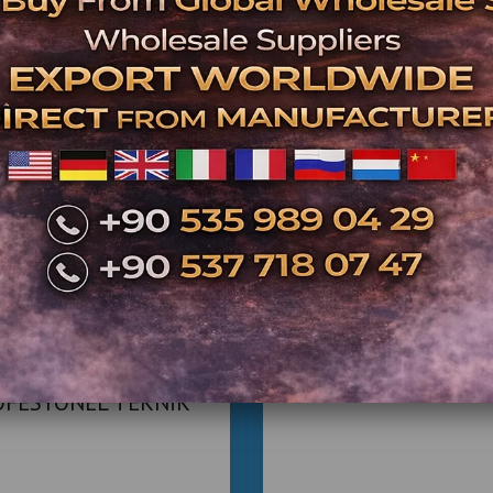
İkinci El Boks Maki
Satışı | Teknik Ser
Kontrolünden Geç
İKİNCİ EL BOKS
Ticari Boks Makine
MAKİNESİ |
OFESYONEL TEKNİK
VİS GÜVENCESİYLE