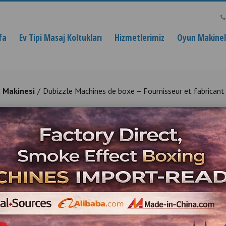
fa
Ev Tipi Masaj Koltukları
Hizmetlerimiz
Oyun Makinele
 Makinesi
Dubizzle Machines de boxe – Fournisseur et fabricant
e boxe – Fournisseur et fabrican
le Smoke Effect Boxing Machines Cheapest from
Ürün Açıklaması
Dubizzle Machines 