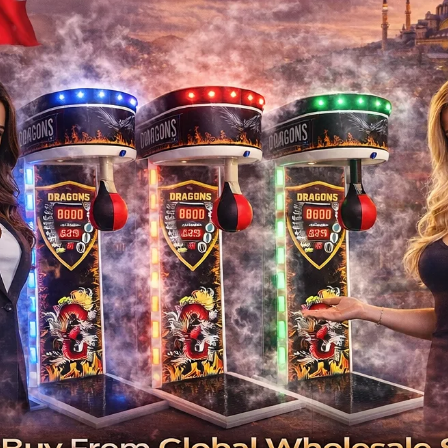
fabricant à
dubizzle-machines-de-boxe-f
Dubizzle Boxing M
Manufacturer
Dubizzle Boks Makinesi Du
İ
Dubizzle , Boxing , Machine , Dubai , Su
Makinesi , Tedarikçisi , Üretici , Şirket 
fabr
İlgili Ürünler