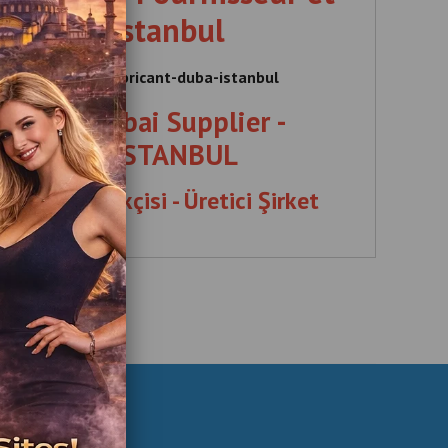
 Dubaï – Istanbul
ournisseur-et-fabricant-duba-istanbul
achine Dubai Supplier -
 Company ISTANBUL
bai Tedarikçisi - Üretici Şirket
STANBUL
pplier , Manufacturer , Company , ISTANBUL , Boks ,
, İSTANBUL , Machines , de boxe , Fournisseur , et ,
icant , à Dubaï