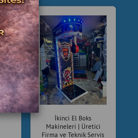
nesi
vis
miş
leri
İkinci El Boks
Makineleri | Üretici
Firma ve Teknik Servis