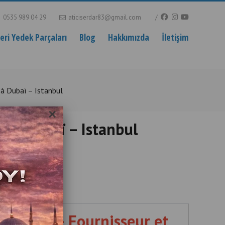
0535 989 04 29
aticiserdar83@gmail.com
ri Yedek Parçaları
Blog
Hakkımızda
İletişim
 à Dubaï – Istanbul
×
t à Dubaï – Istanbul
 Factory
de boxe – Fournisseur et