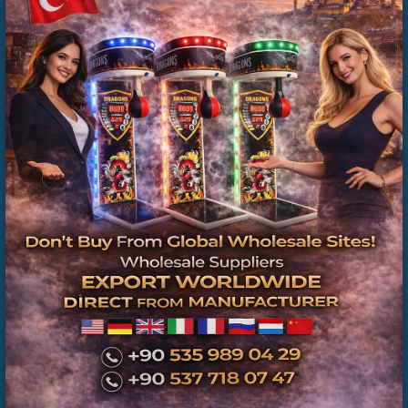
Uzun vadeli pasif gelir
sağlayabilmektedir.
📞 TEKLİF AL ÇAĞRISI
Hepsiburada fiyatlarını araştırmadan önce üretici fiyatını
öğrenin.
📞 Toptan fiyat almak için hemen iletişime geçin.
📲 WhatsApp üzerinden hızlı teklif alın.
Hepsiburada boks makinesi
Hepsiburada toptan boks makinesi
boks makinesi fiyat
boks makinesi satın al