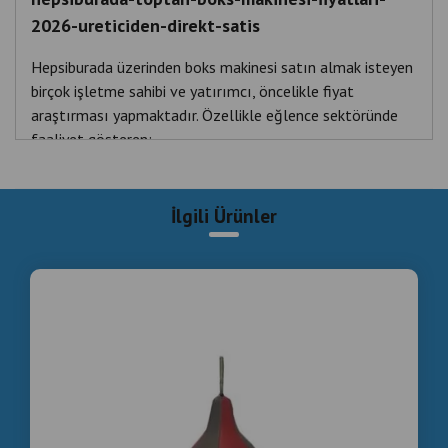
2026-ureticiden-direkt-satis
Hepsiburada üzerinden boks makinesi satın almak isteyen
birçok işletme sahibi ve yatırımcı, öncelikle fiyat
araştırması yapmaktadır. Özellikle eğlence sektöründe
faaliyet gösteren:
AVM işletmecileri
İlgili Ürünler
Oyun salonları
Cafeler ve barlar
Spor salonları
Eğlence merkezi yatırımcıları
“
Hepsiburada boks makinesi fiyat
” araması yaparak
ürün ve maliyet karşılaştırması yapmaktadır.