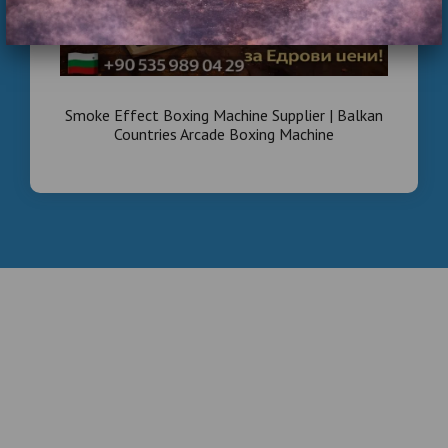
ticari boks makinesi
duman efektli boks makinesi
Hepsiburada’da boks makinesi
fiyatlarını mı
Smoke Effect Boxing Machine Supplier | Balkan
Countries Arcade Boxing Machine
araştırıyorsunuz? Toptan boks makinesi fiyatları,
üreticiden direkt satış ve yüksek kazançlı yatırım
fırsatları burada. Hemen teklif alın.
Hepsiburada , Toptan , Boks , Makinesi , Fiyatları ,
2026 , Üreticiden , Direkt , Satış , Boks Makinesi , Ne ,
Kadar Toptan , Fabrika , Satışı , Hepsiburada boks
makinesi , Hepsiburada toptan boks makinesi , boks
makinesi fiyat , boks makinesi satın al , ticari boks
makinesi , duman efektli boks makinesi