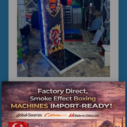
Daha düşük birim maliyet
Bölgesel distribütörlük fırsatı
Yüksek yatırım geri dönüşü
Yedek parça ve teknik destek avantajı
Boks Makinesi Yatırım Geri
Dönüşü (ROI)
×
İkinci El Boks Makineleri | Üretici Firma ve Teknik
Türkiye’de yoğun kullanılan eğlence noktalarında bir boks
Servis Güvencesi
makinesi ortalama olarak:
Günlük 150 – 500 arası kullanım
Kısa sürede yatırım geri dönüşü