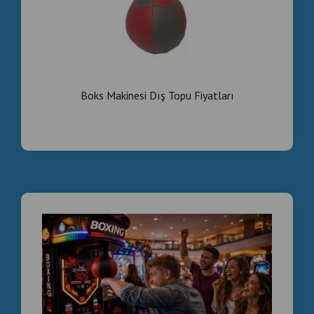
Ancak burada önemli bir konu vardır:
Hepsiburada gibi pazaryerlerinde satılan ürünler genellikle
perakende fiyat üzerinden listelenmektedir.
Eğer amacınız:
Boks Makinesi Dış Topu Fiyatları
✔️ Toptan alım yapmak
✔️ Daha uygun fabrika fiyatı bulmak
✔️ Daha yüksek kâr marjı ile yatırım yapmak
ise doğrudan üretici ile iletişime geçmek çok daha
avantajlıdır.
Hepsiburada’da Boks
Makinesi Fiyatları Neye
Göre Değişir?
Marka ve model