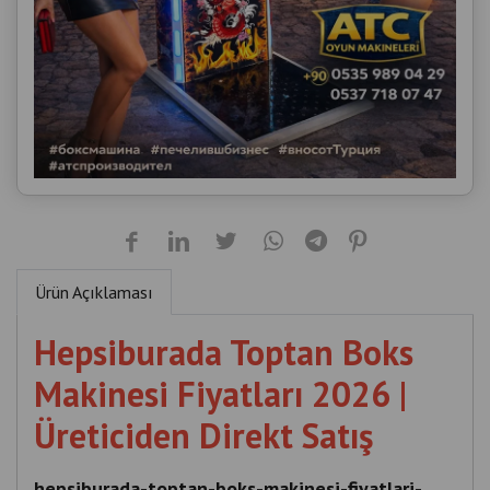
Ürün Açıklaması
Hepsiburada Toptan Boks
Makinesi Fiyatları 2026 |
Üreticiden Direkt Satış
hepsiburada-toptan-boks-makinesi-fiyatlari-