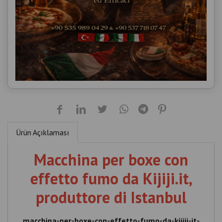
Ürün Açıklaması
Macchina per boxe con
effetto fumo da Kijiji.it,
produttore di Istanbul
macchina-per-boxe-con-effetto-fumo-da-kijiji-it-
produttore-di-istanbul
Macchina per boxe con effetto fumo da Kijiji.it,
produttore di Istanbul , Arcade Boxing Machine