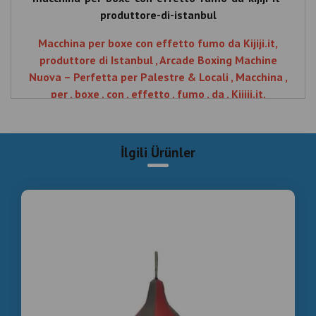
Nuova – Perfetta per Palestre & Locali , Macchina ,
per , boxe , con , effetto , fumo , da , Kijiji.it,
produttore , di , Istanbul , Arcade , Boxing , Machine ,
Nuova – Perfetta , per , Palestre , Locali
İlgili Ürünler