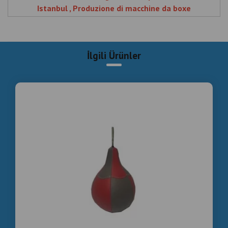
Istanbul , Produzione di macchine da boxe
commerciali a Istanbul , Macchine , da , boxe , gettoni ,
dal , produttore , di , Istanbul , Produzione , macchine
boxe commerciali , Istanbul
İlgili Ürünler