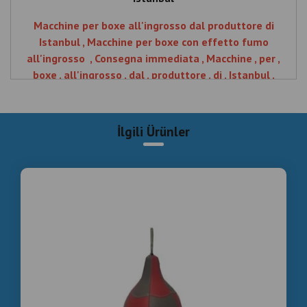
Macchine per boxe all'ingrosso dal produttore di
Istanbul , Macchine per boxe con effetto fumo
all'ingrosso , Consegna immediata , Macchine , per ,
boxe , all'ingrosso , dal , produttore , di , Istanbul ,
Macchine , con , effetto , fumo , Consegna , immediata
İlgili Ürünler