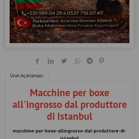
Ürün Açıklaması
Macchine per boxe
all'ingrosso dal produttore
di Istanbul
macchine-per-boxe-allingrosso-dal-produttore-di-
istanbul