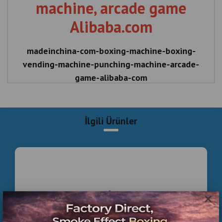
machine, arcade game
Alibaba.com
madeinchina-com-boxing-machine-boxing-
vending-machine-punching-machine-arcade-
game-alibaba-com
Made-in-China.com Wholesale Smoke Effect
Boxing Machines Cheapest from Factory
İlgili Ürünler
Alibaba.com
Made-in , China , com , boxing , machine , vending ,
punching , arcade , game , Alibaba.com , Made-in-
China.com , Wholesale , Smoke , Effect , Boxing
Machines , Cheapest , from , Factory
×