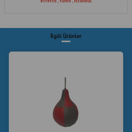
effetto , fumo , Istanbul
İlgili Ürünler