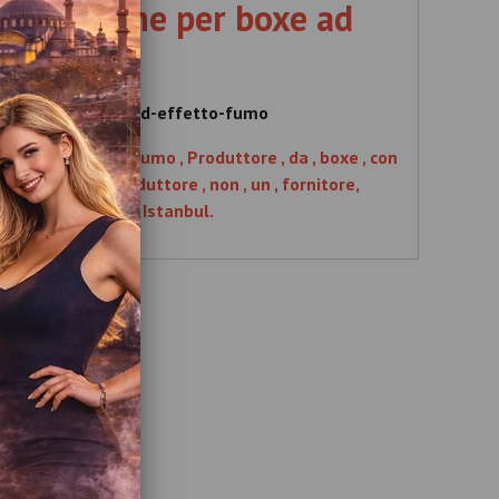
di macchine per boxe ad
etto fumo
cchine-per-boxe-ad-effetto-fumo
xe , ad , effetto , fumo , Produttore , da , boxe , con
ngrosso , dal , produttore , non , un , fornitore,
, produttore , di , Istanbul.