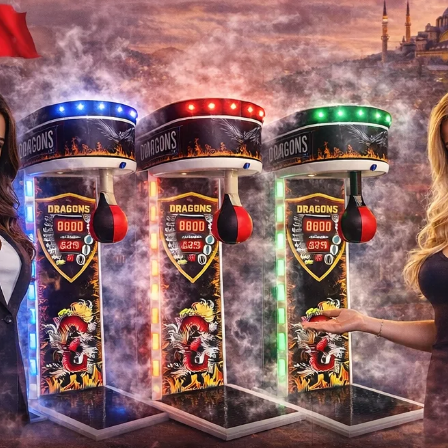
Produttore turco 
eff
produttore-turco-di-ma
Produttore , turco , di , macchine , per , bo
, effetti , fumogeni , Macchine , all'i
direttamente , dal 