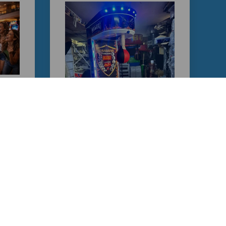
nesi
vis
miş
leri
İkinci El Boks
Makineleri | Üretici
Firma ve Teknik Servis
Güvencesi