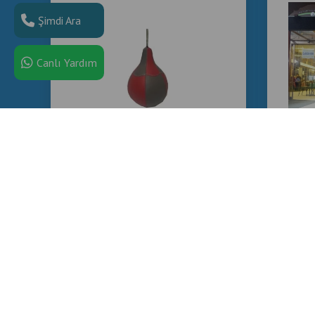
Şimdi Ara
Canlı Yardım
Boks Makinesi Dış Topu
Fiyatları
PR
SER