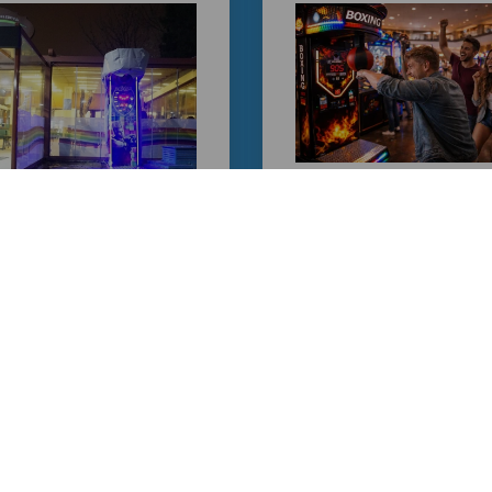
İkinci El Boks Maki
Satışı | Teknik Ser
Kontrolünden Geç
İKİNCİ EL BOKS
Ticari Boks Makine
MAKİNESİ |
OFESYONEL TEKNİK
VİS GÜVENCESİYLE