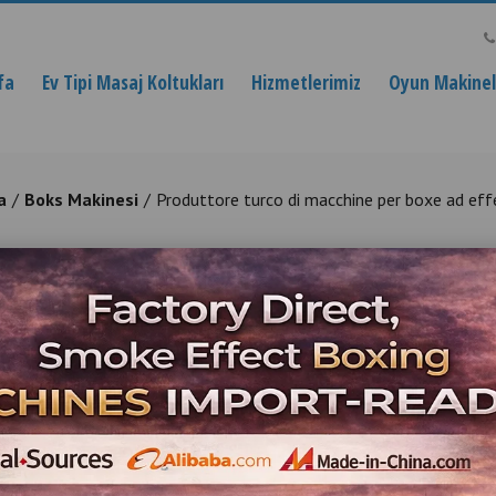
fa
Ev Tipi Masaj Koltukları
Hizmetlerimiz
Oyun Makinele
a
Boks Makinesi
Produttore turco di macchine per boxe ad ef
 turco di macchine per boxe ad e
on effetti fumogeni Macchine da boxe all'ingros
direttamente dal produttore di Istanbul.
Ürün Açıklaması