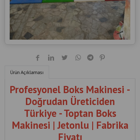
Ürün Açıklaması
Profesyonel Boks Makinesi -
Doğrudan Üreticiden
Türkiye - Toptan Boks
Makinesi | Jetonlu | Fabrika
Fiyatı