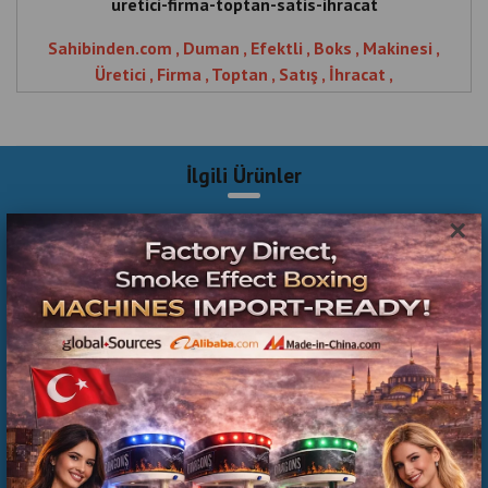
uretici-firma-toptan-satis-ihracat
Sahibinden.com , Duman , Efektli , Boks , Makinesi ,
Üretici , Firma , Toptan , Satış , İhracat ,
Sahibinden.com Boks Makinesi
İlgili Ürünler
×