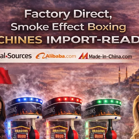
Tradekey is a boxin
Türkiye | Wholesa
operat
tradekey-is-a-boxing-machine-manuf
coinop
Tradekey, Türkiye'de bi
Ticari jetonlu ma
Tradekey , boxing , machine , manufacturer
operated , machines , Tradekey , Türkiye'de ,
, makinele