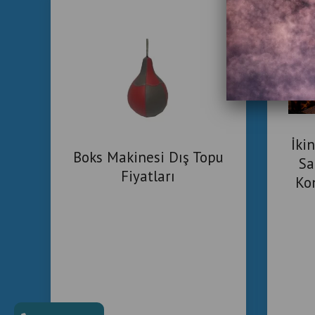
İki
Boks Makinesi Dış Topu
Sa
Fiyatları
Ko
Tic