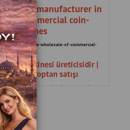
×
g machine manufacturer in
le of commercial coin-
ed machines
acturer-in-turkiye-wholesale-of-commercial-
erated-machines
r boks makinesi üreticisidir |
kinelerin toptan satışı
 , in Türkiye , Wholesale , of , commercial , coin ,
 bir , boks , makinesi , üreticisidir , Ticari , jetonlu
rin , toptan , satışı