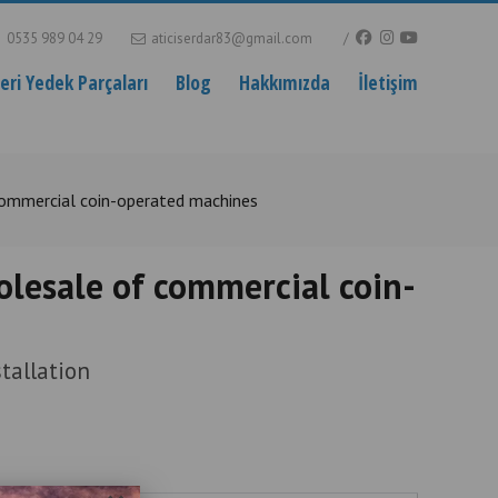
0535 989 04 29
aticiserdar83@gmail.com
ri Yedek Parçaları
Blog
Hakkımızda
İletişim
 commercial coin-operated machines
olesale of commercial coin-
tallation