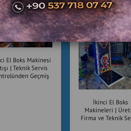
nci El Boks Makinesi
tışı | Teknik Servis
ntrolünden Geçmiş
ari Boks Makineleri
İkinci El Boks
Makineleri | Üret
Firma ve Teknik Se
Güvencesi