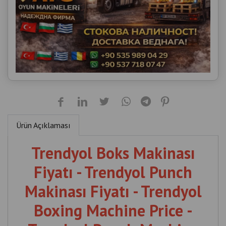
Fiyatı - Trendyol Punch
Makinası Fiyatı - Trendyol
Boxing Machine Price -
Trendyol Punch Machine
Price
trendyol-boks-makinasi-fiyati-trendyol-punch-
makinasi-fiyati
Trendyol Boxing Machine Price
Trendyol Punch Machine Price
İlgili Ürünler
боксова машина цена Турция
Boxing Machine Factory Price Turkey
Trendyol Boks Makinesi Fiyatı
Trendyol Punch Makinesi Fiyatı