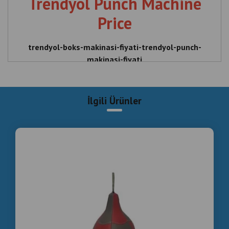
боксова машина цена Турция
Boks Makinası Fabrika Fiyatı Türkiye
Trendyol Boks Makinası Fiyatı - Trendyol Punch
Makinası Fiyatı - Trendyol Boxing Machine Price -
Trendyol Punch Machine Price , Trendyol , Boks ,
Makinası , Fiyatı - Trendyol , Punch , Boxing , Machine ,
Price - Trendyol Punch ,
Boks Makinesi Dış Topu Fiyatları