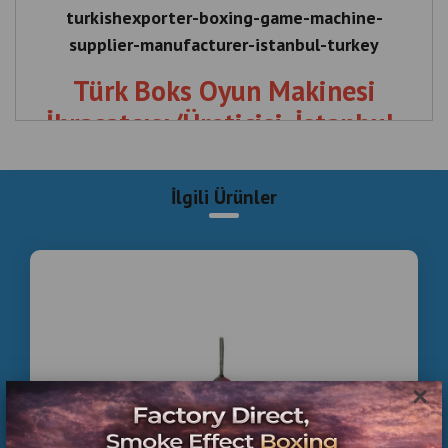
turkishexporter-boxing-game-machine-
supplier-manufacturer-istanbul-turkey
Türk Boks Oyun Makinesi
İhracatçısı/Üreticisi, İstanbul,
Türkiye
İlgili Ürünler
Turkishexporter , Boxing , Game , Machine , Supplier ,
Manufacturer , Istanbul , Turkey , Türk , Boks , Oyun ,
Makinesi , İhracatçısı , Üreticisi, İstanbul, Türkiye
×