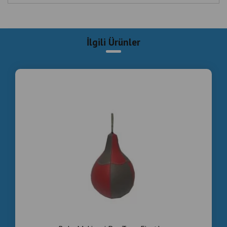
следващо поколение за световния пазар
Fabrication et vente de machines de boxe de
nouvelle génération pour le marché mondial.
İlgili Ürünler
Herstellung und Vertrieb von Boxmaschinen der
nächsten Generation für den globalen Markt.
Qlobal bazar üçün yeni nəsil boks maşınlarının
istehsalı və paylanması.