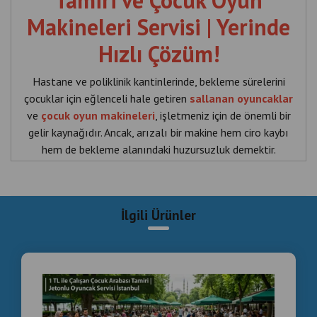
Tamiri ve Çocuk Oyun
Makineleri Servisi | Yerinde
Hızlı Çözüm!
Hastane ve poliklinik kantinlerinde, bekleme sürelerini
çocuklar için eğlenceli hale getiren
sallanan oyuncaklar
ve
çocuk oyun makineleri
, işletmeniz için de önemli bir
gelir kaynağıdır. Ancak, arızalı bir makine hem ciro kaybı
hem de bekleme alanındaki huzursuzluk demektir.
İstanbul genelinde, özellikle hastane gibi yoğun
mekanlardaki tüm çocuk oyun makineleri için profesyonel
teknik servis hizmeti sunuyoruz.
İlgili Ürünler
Neden Profesyonel Servis?
Yoğun kullanım, nem ve
mekanik yorgunluk nedeniyle jeton kanalları sıkışabilir,
ana kartlar arızalanabilir veya motor sorunları yaşanabilir.
Sallanan oyuncak tamiri
konusunda uzman ekibimizle,
makinelerinizi dükkandan çıkarmadan, yerinde onarıyoruz.