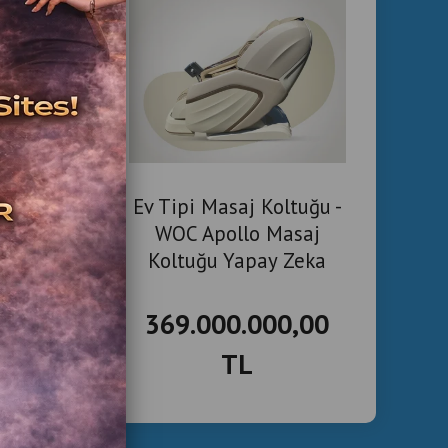
tuğu
Ev Tipi Masaj Koltuğu -
j
WOC Apollo Masaj
Koltuğu Yapay Zeka
Teknolojisi
TL
369.000.000,00
TL