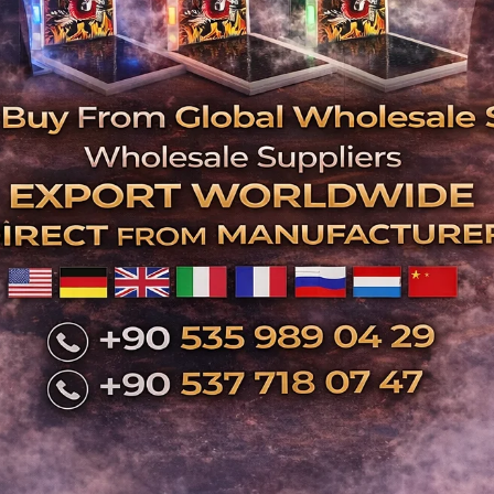
Ev Tipi Masaj Kol
Woc Apollo Masa
Tipi Masaj Koltuğu
Koltugu Siyah
 Neptün Pro Masaj
Koltuğu
349.000,00 
69.000,00 TL