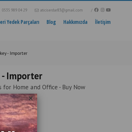
0535 989 04 29
aticiserdar83@gmail.com
ri Yedek Parçaları
Blog
Hakkımızda
İletişim
key - Importer
 - Importer
s for Home and Office - Buy Now
×