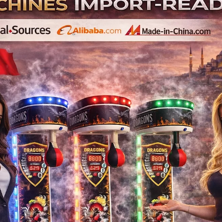
Ürün Açıklaması
Buy the Best Massag
I
"The Best Massage Chair
"Luxury Massage Chairs fo
İlgili Ürünler