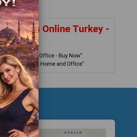
e Chairs Online Turkey -
mporter
s for Home and Office - Buy Now"
r Sale - Relax at Home and Office"