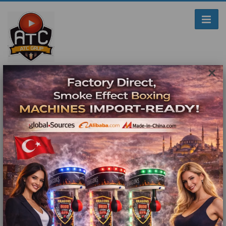
×
Ticari Masaj Koltukları Alım Satış
Kiralama Tamir ve Bakım İstanbul
Ana Sayfa
Galeri
Ticari Masaj Koltukları Alım Satış Kiralama Tamir ve Bakım
İstanbul
Aramadan Karar Vermeyin