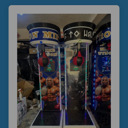
Bir boks makinesi satın alırken en önemli konu satış
sonrası destektir.
✔ Elektronik kart desteği
✔ Sensör desteği
✔ Yazılım desteği
✔ Skor ekranı desteği
✔ Duman sistemi desteği
✔ Orijinal yedek parça desteği
📲 +90 535 989 04 29
📲 +90 537 718 07 47
#ikinciElBoksMakinesi #dumanEfektliBoksMakinesi
#arcadeboxingmachine #ticariBoksMakinesi