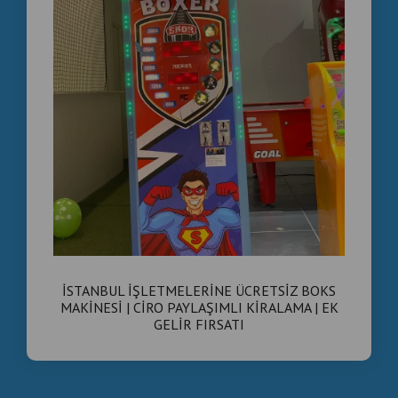
⚡ Hızlı Teknik Müdahale
📦 Türkiye Geneli Gönderim
🌍 Yurt Dışı Satış İmkânı
KİMLER TERCİH EDİYOR?
☕ Kafeler
🍹 Nargile Kafeler
🎳 Oyun Salonları
🏢 AVM İşletmeleri
İSTANBUL İŞLETMELERİNE ÜCRETSİZ BOKS
🎯 Eğlence Merkezleri
MAKİNESİ | CİRO PAYLAŞIMLI KİRALAMA | EK
GELİR FIRSATI
🏨 Oteller
TEKNİK SERVİS AVANTAJI