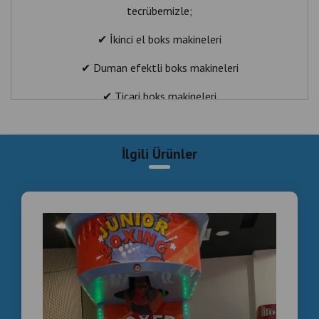
tecrübemizle;
✔ İkinci el boks makineleri
✔ Duman efektli boks makineleri
✔ Ticari boks makineleri
✔ Arcade boxing machine sistemleri
İlgili Ürünler
satışı gerçekleştirmekteyiz.
NEDEN BİZDEN
ALMALISINIZ?
🏭 Üretici Firma Desteği
🛠 Profesyonel Teknik Servis
🔩 Bol Yedek Parça Stoğu