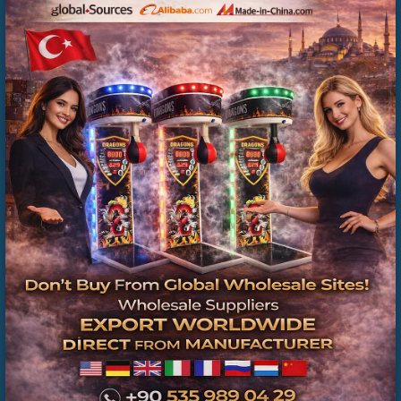
İSTANBUL İŞLETMELERİNE ÜCRETSİZ BOKS
MAKİNESİ | CİRO PAYLAŞIMLI KİRALAMA | EK
GELİR FIRSATI