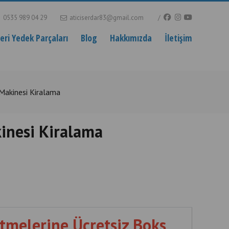
0535 989 04 29
aticiserdar83@gmail.com
ri Yedek Parçaları
Blog
Hakkımızda
İletişim
Makinesi Kiralama
inesi Kiralama
tmelerine Ücretsiz Boks