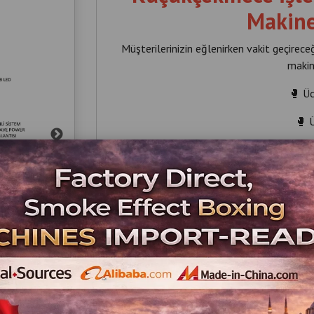
Makine
Müşterilerinizin eğlenirken vakit geçirec
makin
🥊 Ü
🥊 Ü
🥊 Profesy
🥊 Gelir
Halkalı, Sefaköy, Atakent, Kanarya ve 
📞 +9
📞 +9
#küçükçekmeceboksmakinesi #halkalıbo