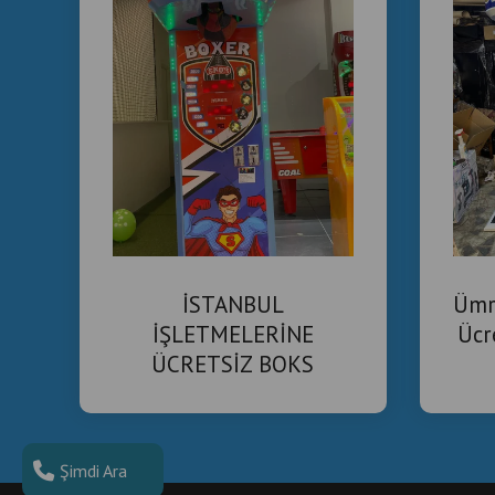
İSTANBUL
Ümr
İŞLETMELERİNE
Ücr
ÜCRETSİZ BOKS
MAKİNESİ | CİRO
PAYLAŞIMLI KİRALAMA
| EK GELİR FIRSATI
Şimdi Ara