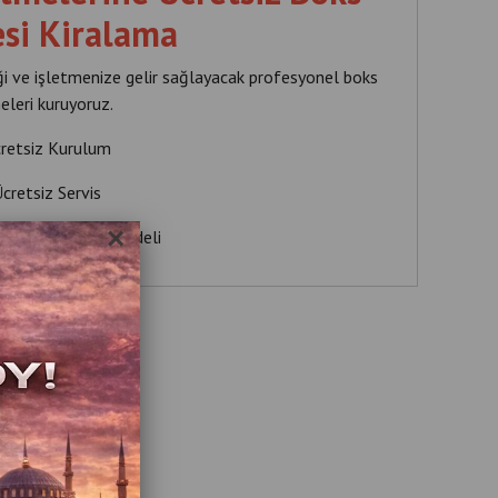
si Kiralama
eği ve işletmenize gelir sağlayacak profesyonel boks
eleri kuruyoruz.
cretsiz Kurulum
cretsiz Servis
×
onel DRAGONS Modeli
 Paylaşımlı Sistem
Cennet Mahallesi bölgelerinde hizmet vermekteyiz.
0 535 989 04 29
0 537 718 07 47
ksmakinesi #boksmakinesikiralama #cafeeğlence