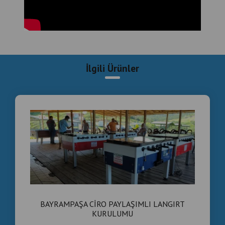
yönetilir.
Hizmet Verdiğimiz Bölgeler
Üniversite Mahallesi
Cihangir Mahallesi
İlgili Ürünler
Denizköşkler
Mustafa Kemal Paşa
Gümüşpala
Firuzköy
Ambarlı
Merkez Mahallesi
BAYRAMPAŞA CİRO PAYLAŞIMLI LANGIRT
Yeşilkent
KURULUMU
Tahtakale