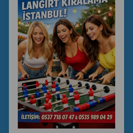
Kurduğumuz cihazların bakımını düzenli olarak
gerçekleştiriyor, olası arızalara hızlı şekilde müdahale
ediyoruz.
İşletmenizin ihtiyaçlarına uygun çözümler sunarak uzun
vadeli iş ortaklıkları kurmayı hedefliyoruz.
Sık Sorulan Sorular
Avcılar'da günlük langırt
kiralayabilir miyim?
Evet. Organizasyonlar, festivaller, okul etkinlikleri ve
şirket organizasyonları için günlük kiralama hizmeti
sunuyoruz.
Ciro paylaşımlı sistem nasıl
çalışıyor?