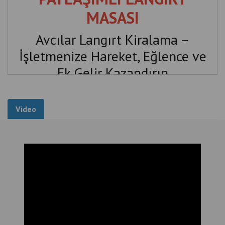
MASASI
Avcılar Langırt Kiralama –
İşletmenize Hareket, Eğlence ve
Ek Gelir Kazandırın
Avcılar'da işletmenize müşteri çekmenin ve mevcut
müşterilerinizin işletmenizde daha uzun süre vakit
Video
geçirmesini sağlamanın etkili yollarından biri profesyonel
langırt masası kullanımıdır.
Firmamız; Avcılar genelinde kafeler, restoranlar, nargile
kafeler, oyun salonları, bilardo salonları, Playstation
salonları, öğrenci kafeleri ve sosyal yaşam alanlarına
ciro paylaşımlı
,
aylık kiralık
ve
organizasyonluk
günlük kiralık langırt masası
hizmeti sunmaktadır.
Kurulumdan teknik servise kadar tüm süreç tarafımızdan