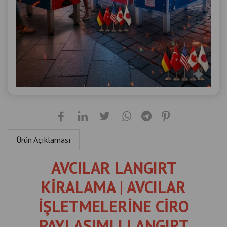
Ürün Açıklaması
AVCILAR LANGIRT
KİRALAMA | AVCILAR
İŞLETMELERİNE CİRO
PAYLAŞIMLI LANGIRT