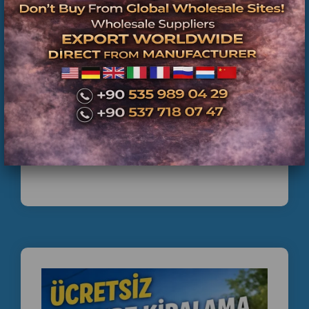
Langırt?
✔ İlk yatırım maliyeti yok
✔ Profesyonel teknik servis
✔ Düzenli bakım
✔ Yedek parça desteği
BAYRAMPAŞA KAFELERE LANGIRT KİRALAMA
✔ İşletmeye hareket kazandıran eğlence sistemi
✔ Öğrencilerin yoğun ilgi gösterdiği sosyal aktivite
Neden Bizi Tercih
Etmelisiniz?
Yıllardır İstanbul genelinde langırt kiralama, teknik servis
ve ikinci el langırt satışı alanında hizmet veriyoruz.