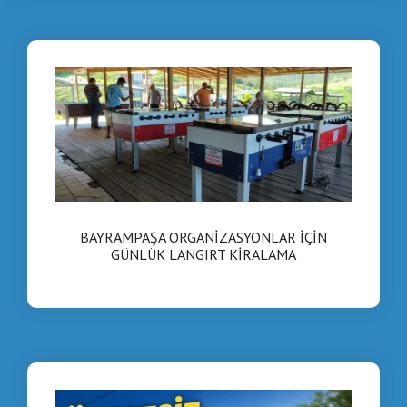
✔ Yedek parça hizmeti
İşletmenizin konseptine uygun çözümler için bizimle
iletişime geçin.
📞 0535 989 04 29
BAYRAMPAŞA ORGANİZASYONLAR İÇİN
GÜNLÜK LANGIRT KİRALAMA
📞 0537 718 07 47
🌐
www.langirttamiri.com
#BayrampasaOyunSalonu #BayrampasaLangirt
#LangirtMasasi #OyunSalonu #JetonluLangirt
#TeknikServis #LangirtServisi #IstanbulLangirt
#ATCOyunMakineleri
3️⃣
BAYRAMPAŞA
ORGANİZASYONLAR İÇİN
GÜNLÜK LANGIRT