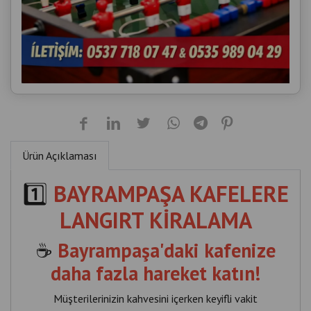
Ürün Açıklaması
1️⃣
BAYRAMPAŞA KAFELERE
LANGIRT KİRALAMA
☕
Bayrampaşa'daki kafenize
daha fazla hareket katın!
Müşterilerinizin kahvesini içerken keyifli vakit
geçirebileceği profesyonel langırt masalarımızla
işletmenize yeni bir sosyal alan kazandırın.
✔ Ciro paylaşımlı kiralama seçenekleri
✔ Ücretsiz kurulum