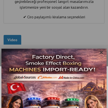
✔ Düzenli teknik servis
Video
✔ Periyodik bakım
✔ Ticari kullanıma uygun profesyonel langırt masaları
Gençlerin ve ailelerin tercih ettiği kafelerde langırt,
müşterilerin işletmede daha uzun süre vakit geçirmesine
katkı sağlayabilir.
×
📍 Bayrampaşa ve İstanbul Avrupa Yakası
📞 0535 989 04 29
📞 0537 718 07 47
🌐
www.langirttamiri.com
#BayrampasaLangirt #BayrampasaCafe
İlgili Ürünler
#LangirtKiralama #CafeIcinLangirt #JetonluLangirt
#TicariLangirt #KiralikLangirt #IstanbulCafe