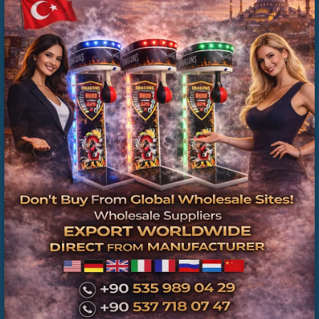
📞
0535 989 04 29
📞
0537 718 07 47
BAYRAMPAŞA CİRO PAYLAŞIMLI LANGIRT
KURULUMU
🌐
www.langirttamiri.com
İşletmenize uygun langırt çözümü hakkında bilgi almak
ve kurulum seçeneklerini öğrenmek için bizimle iletişime
geçebilirsiniz.
#BayrampasaLangirt #BayrampasaLangirtKiralama
#LangirtKiralama #KiralikLangirt #LangirtMasasi
#JetonluLangirt #TicariLangirt #CafeIcinLangirt
#RestoranIcinLangirt #NargileCafe #BilardoSalonu
#OyunSalonu #IstanbulLangirt
#IstanbulAvrupaYakasi #CiroPaylasimliLangirt
#EglenceSistemleri #IsletmeyeEkGelir #TeknikServis
#ATCOyunMakineleri
BAYRAMPAŞA ORGANİZASYONLAR İÇİN