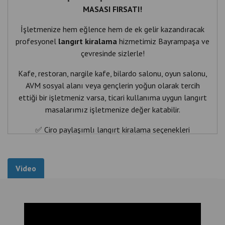
MASASI FIRSATI!
İşletmenize hem eğlence hem de ek gelir kazandıracak
profesyonel
langırt kiralama
hizmetimiz Bayrampaşa ve
çevresinde sizlerle!
Kafe, restoran, nargile kafe, bilardo salonu, oyun salonu,
AVM sosyal alanı veya gençlerin yoğun olarak tercih
ettiği bir işletmeniz varsa, ticari kullanıma uygun langırt
masalarımız işletmenize değer katabilir.
✅ Ciro paylaşımlı langırt kiralama seçenekleri
✅ Günlük, haftalık ve uzun dönem kiralama
Video
✅ Profesyonel kurulum
✅ Düzenli bakım ve teknik servis
✅ Yedek parça desteği