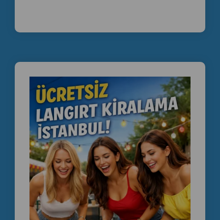
ATC Oyun Makineleri ile:
Günlük langırt masası kiralama
Etkinlik ve organizasyonlara uygun profesyonel
langırt masaları
Fuar, festival ve kurumsal etkinlikler için oyun
ekipmanları
İstanbul genelinde hızlı kurulum ve hizmet
sunulmaktadır.
İstanbul’da düzenlenen etkinliklerde katılımcıların ilgisini
çekecek eğlenceli aktiviteler arasında
langırt masası
kiralama
, organizasyon firmaları için hem pratik hem de
dikkat çekici bir çözümdür.
İstanbul’da , Etkinlik , Ekipmanı , Kiralayan , Firmalar ,
Organizasyon , Event , Ajansları , İçin , Günlük , Langırt