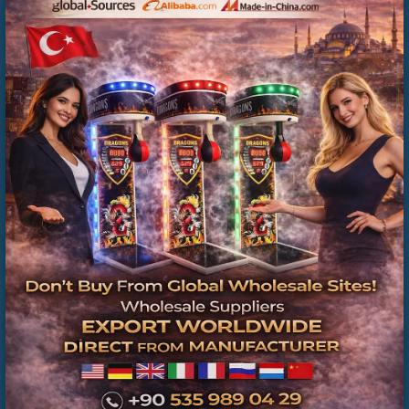
Kiralama Neden Tercih Ediliyor?
Langırt masası, katılımcıların hızlı şekilde etkileşim
kurmasını sağlayan eğlenceli bir oyun olduğu için birçok
organizasyonda tercih edilir. Özellikle şirket etkinlikleri,
fuar standları ve festival alanlarında
langırt masası
kiralama
hizmeti yoğun talep görmektedir.
BAYRAMPAŞA CİRO PAYLAŞIMLI LANGIRT
KURULUMU
Langırt kiralama hizmetinin tercih edildiği başlıca
etkinlikler:
Kurumsal etkinlikler
Marka lansmanları
AVM organizasyonları
Festival ve fuar etkinlikleri
Şirket içi motivasyon etkinlikleri