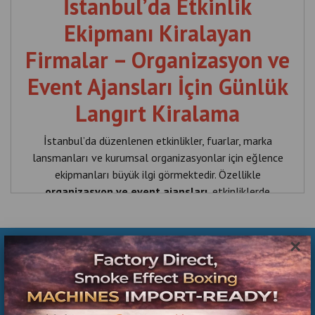
İstanbul’da Etkinlik
Ekipmanı Kiralayan
Firmalar – Organizasyon ve
Event Ajansları İçin Günlük
Langırt Kiralama
İstanbul’da düzenlenen etkinlikler, fuarlar, marka
lansmanları ve kurumsal organizasyonlar için eğlence
ekipmanları büyük ilgi görmektedir. Özellikle
organizasyon ve event ajansları
, etkinliklerde
misafirlerin keyifli vakit geçirmesini sağlayacak oyun
ekipmanları kiralamayı tercih eder. Bu noktada
günlük
langırt kiralama hizmeti
, etkinliklere eğlence ve
×
İlgili Ürünler
rekabet katan en popüler aktivitelerden biri haline
gelmiştir.
Organizasyonlar İçin Langırt