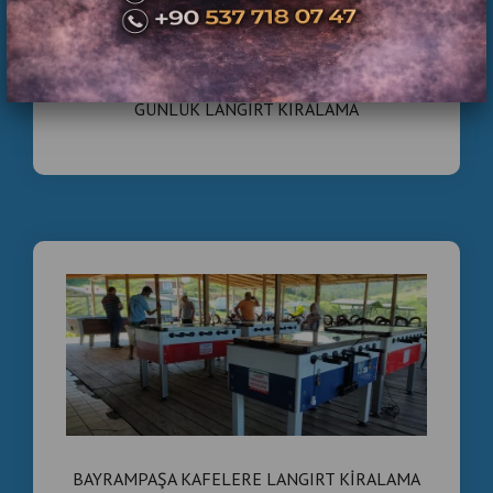
İstanbul’da Günlük Langırt
Kiralama Hizmeti
BAYRAMPAŞA ORGANİZASYONLAR İÇİN
İstanbul’da organizasyon şirketleri ve etkinlik ajansları
GÜNLÜK LANGIRT KİRALAMA
için
günlük langırt kiralama hizmeti
, etkinlik alanına
kolay kurulabilen ve katılımcıların ilgisini çeken eğlence
aktivitelerinden biridir. Profesyonel langırt masaları
etkinlik alanına getirilerek kurulumu yapılır ve etkinlik
süresince kullanıma hazır hale getirilir.
ATC Oyun Makineleri ile
Profesyonel Kiralama Hizmeti
ATC Oyun Makineleri
, İstanbul genelinde organizasyon
ve etkinlik firmalarına yönelik
günlük langırt kiralama
hizmeti
sunmaktadır. Profesyonel langırt masaları
sayesinde etkinliklere eğlenceli bir atmosfer kazandırılır
ve katılımcılar için keyifli bir oyun deneyimi oluşturulur.
BAYRAMPAŞA KAFELERE LANGIRT KİRALAMA