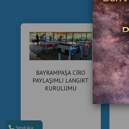
BAYRAMPAŞA CİRO
PAYLAŞIMLI LANGIRT
O
KURULUMU
İÇİ
Şimdi Ara