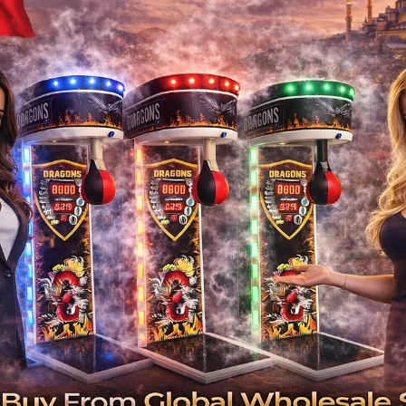
Kiralama Fiyat
Günce
İstanbul’da
jetonlu ticari oyun makineleri
AVM, kafe, restoran, hastane kantini veya oy
doğ
👉 Doğru makine + doğru
📞
+90
📞
+90
💡
Yüksek trafikli AVM / sa
En Çok Kazan
İstanbul’da en yük