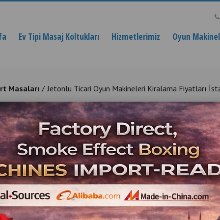
fa
Ev Tipi Masaj Koltukları
Hizmetlerimiz
Oyun Makinele
ırt Masaları
​​​​​​​Jetonlu Ticari Oyun Makineleri Kiralama Fiyatları
n Makineleri Kiralama Fiyatları İst
Ticari Oyun Makineleri Kiralama Hizmeti İstanbu
Ürün Açıklaması
Jetonlu Ticar