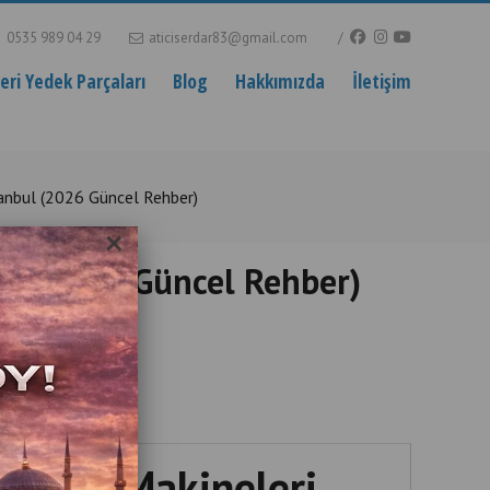
0535 989 04 29
aticiserdar83@gmail.com
ri Yedek Parçaları
Blog
Hakkımızda
İletişim
 İstanbul (2026 Güncel Rehber)
×
anbul (2026 Güncel Rehber)
l
i Oyun Makineleri