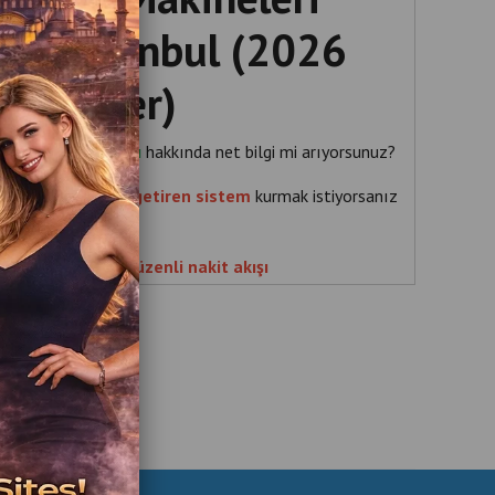
ları İstanbul (2026
l Rehber)
 kiralama fiyatları
hakkında net bilgi mi arıyorsunuz?
un alanı için
gelir getiren sistem
kurmak istiyorsanız
ru yerdesiniz.
 lokasyon =
aylık düzenli nakit akışı
 535 989 04 29
 537 718 07 47
hil bölgelerinde kazanç 2-3 kat artar
dıran Lokasyonlar
sek gelir sağlayan noktalar: