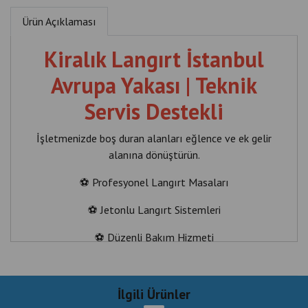
Ürün Açıklaması
Kiralık Langırt İstanbul
Avrupa Yakası | Teknik
Servis Destekli
İşletmenizde boş duran alanları eğlence ve ek gelir
alanına dönüştürün.
⚽ Profesyonel Langırt Masaları
⚽ Jetonlu Langırt Sistemleri
⚽ Düzenli Bakım Hizmeti
⚽ Yerinde Teknik Servis
⚽ Kurulum Desteği
İlgili Ürünler