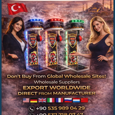
BAYRAMPAŞA ORGANİZASYONLAR İÇİN
GÜNLÜK LANGIRT KİRALAMA