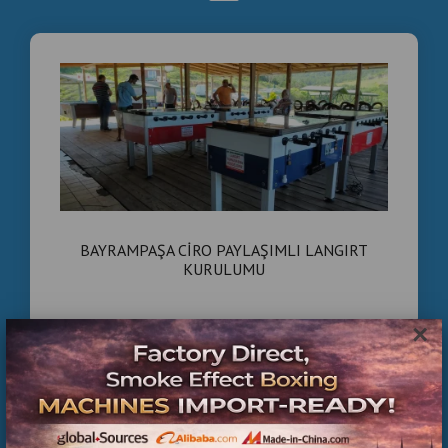
📞 Hemen Bilgi Alın
+90 535 989 04 29
+90 537 718 07 47
Kiralık , Langırt , İstanbul , Avrupa , Yakası , Teknik ,
Servis , Destekli
BAYRAMPAŞA CİRO PAYLAŞIMLI LANGIRT
KURULUMU
×