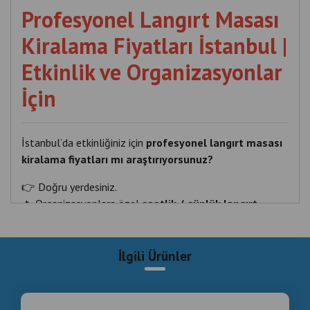
Profesyonel Langırt Masası
Kiralama Fiyatları İstanbul |
Etkinlik ve Organizasyonlar
İçin
İstanbul’da etkinliğiniz için
profesyonel langırt masası
kiralama fiyatları mı araştırıyorsunuz?
👉 Doğru yerdesiniz.
🔥 Organizasyonlara özel
saatlik / günlük langırt
kiralama çözümleri
📞
HEMEN ARA – ANINDA REZERVASYON:
İlgili Ürünler
+90 535 989 04 29
+90 537 718 07 47
🌐 langirttamiri.com