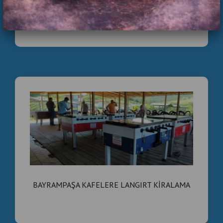
✔ Teslim öncesi bakım
BAYRAMPAŞA ORGANİZASYONLAR İÇİN
GÜNLÜK LANGIRT KİRALAMA
✔ Uzun ömürlü kullanım
✔ İstanbul geneli destek
SEO Anahtar Kelimeler
İkinci el langırt masası
2 el langırt masası
Satılık langırt masası
Jetonlu langırt masası
Ticari langırt masası
BAYRAMPAŞA KAFELERE LANGIRT KİRALAMA
Profesyonel langırt masası
Bakımlı langırt masası