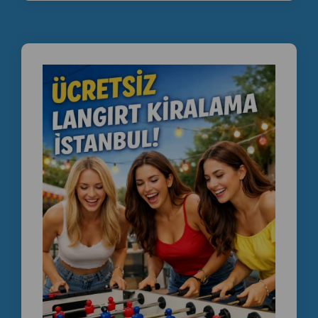
Servis bakımlı langırt
Cafe için langırt masası
Oyun salonu langırt
Langırt masası fiyatları
İstanbul ikinci el langırt
Langırt teknik servis
Langırt yedek parça
Langırt masa satışı
📞 +90 535 989 04 29
📞 +90 537 718 07 47
İkinci el langırt masası , 2 el langırt masası , Satılık