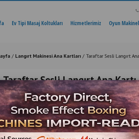
fa
Ev Tipi Masaj Koltukları
Hizmetlerimiz
Oyun Makinele
Sayfa
Langırt Makinesi Ana Kartları
Taraftar Sesli Langırt An
Taraftar Sesli Langırt Ana Kartı
En Ucuz Taraftar Sesli Langırt Ana Kartı Fiyatlar
Ürün Açıklaması
Taraftar Sesli Langırt