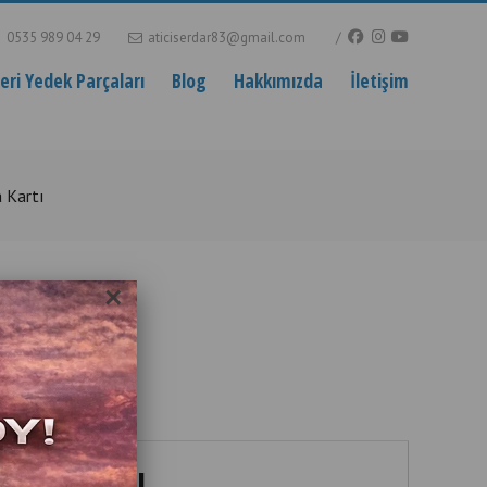
0535 989 04 29
aticiserdar83@gmail.com
ri Yedek Parçaları
Blog
Hakkımızda
İletişim
a Kartı
×
ı
 Ana Kartı