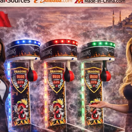
Dört Büyük Takım Tara
Fenerbahçe, Beşiktaş
Atılan Gol Skorbort Y
Atılan Para ve Jeton 
Tutama
12 Volt İle Çalışır 1