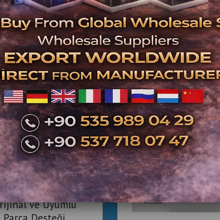
Etiket : langırt ana kartı, langırt devresi, l
İlgili Ürünler
ngırt Yedek Parça |
rijinal ve Uyumlu
Parça Desteği